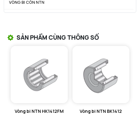
VÒNG BI CÔN NTN
VÒNG BI TANG TRỐNG NTN
VÒNG BI TANG TRỐNG CHẶN TRỤC NTN
SẢN PHẨM CÙNG THÔNG SỐ
VÒNG BI ĐŨA TRỤ NTN
VÒNG BI KIM NTN
VÒNG BI CHẶN TRỤC NTN
VÒNG BI LĂN TRỤ ĐẨY NTN
GỐI ĐỠ NTN
Vòng bi NTN HK1412FM
Vòng bi NTN BK1412
GỐI ĐỠ 2 NỬA NTN
PHỤ KIỆN NTN