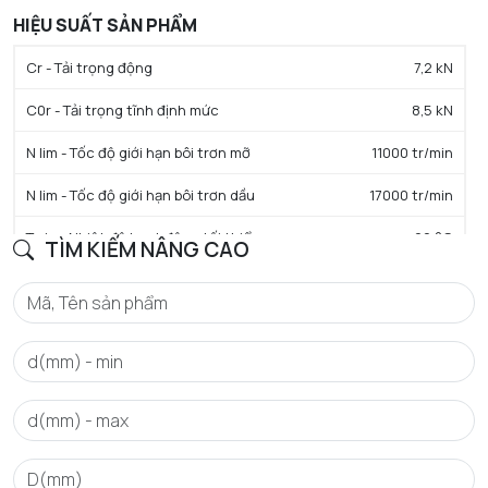
HIỆU SUẤT SẢN PHẨM
Cr - Tải trọng động
7,2 kN
C0r - Tải trọng tĩnh định mức
8,5 kN
N lim - Tốc độ giới hạn bôi trơn mỡ
11000 tr/min
N lim - Tốc độ giới hạn bôi trơn dầu
17000 tr/min
Tmin - Nhiệt độ hoạt động tối thiểu
-20 °C
TÌM KIẾM NÂNG CAO
Tmax - Nhiệt độ hoạt động tối đa
120 °C