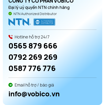
CÔNG TY CỔ PHẦN VOBICO
Đại lý uỷ quyền NTN chính hãng
NTN Authorized Distributor
Hotline hỗ trợ 24/7
0565 879 666
0792 269 269
0587 776 776
Email hỗ trợ / báo giá
info@vobico.vn