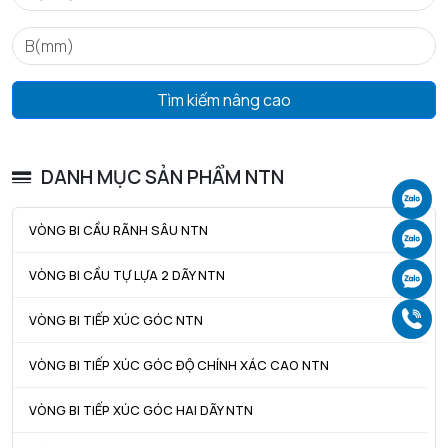
Tìm kiếm nâng cao
DANH MỤC SẢN PHẨM NTN
Ch
VÒNG BI CẦU RÃNH SÂU NTN
Ch
VÒNG BI CẦU TỰ LỰA 2 DÃY NTN
Ch
Gọ
VÒNG BI TIẾP XÚC GÓC NTN
VÒNG BI TIẾP XÚC GÓC ĐỘ CHÍNH XÁC CAO NTN
VÒNG BI TIẾP XÚC GÓC HAI DÃY NTN