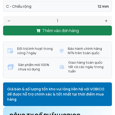
C - Chiều rộng
12 mm
Thêm vào đơn hàng
Đổi trả linh hoạt trong
Bảo hành chính hãng
vòng 7 ngày
NTN trên toàn quốc
Giao hàng toàn quốc
Sản phẩm mới 100%
tất cả các ngày trong
chưa sử dụng
tuần
Giá bán & số lượng tồn kho vui lòng liên hệ với VOBICO
để được hỗ trợ chính xác & tốt nhất tại thời điểm mua
hàng