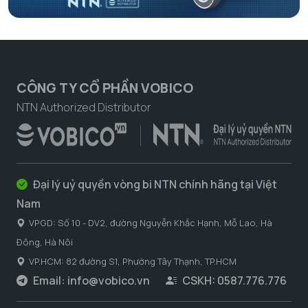
CÔNG TY CỔ PHẦN VOBICO
NTN Authorized Distributor
Đại lý uỷ quyền vòng bi NTN chính hãng tại Việt
Nam
VPGD: Số 10 - DV2, đường Nguyễn Khắc Hạnh, Mỗ Lao, Hà
Đông, Hà Nôi
VP.HCM: 82 đường S1, Phường Tây Thạnh, TP.HCM
Email:
info@vobico.vn
CSKH: 0587.776.776