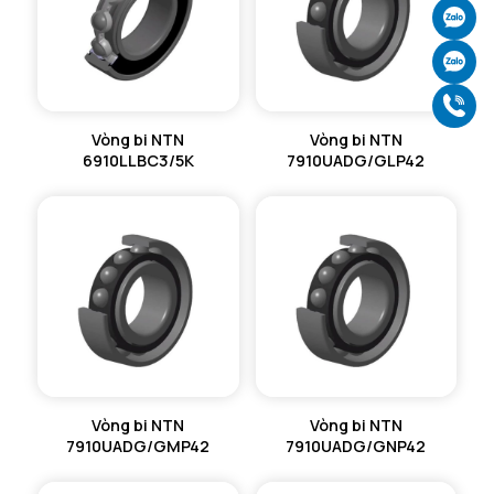
Ch
Ch
Gọ
Vòng bi NTN
Vòng bi NTN
6910LLBC3/5K
7910UADG/GLP42
Vòng bi NTN
Vòng bi NTN
7910UADG/GMP42
7910UADG/GNP42