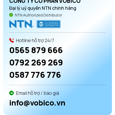
CÔNG TY CỔ PHẦN VOBICO
Đại lý uỷ quyền NTN chính hãng
NTN Authorized Distributor
Hotline hỗ trợ 24/7
0565 879 666
0792 269 269
0587 776 776
Email hỗ trợ / báo giá
info@vobico.vn