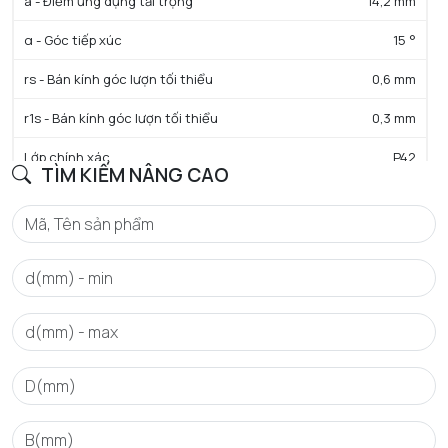
a - Điểm ứng dụng tải trọng
14,2 mm
α - Góc tiếp xúc
15 °
rs - Bán kính góc lượn tối thiểu
0,6 mm
r1s - Bán kính góc lượn tối thiểu
0,3 mm
Lớp chính xác
P42
TÌM KIẾM NÂNG CAO
Trọng lượng
0,13 kg
HIỆU SUẤT SẢN PHẨM
C - Tải trọng động cơ bản danh định
21 kN
C0 - Tải trọng tĩnh cơ bản danh định
16,6 kN
f0 - Hệ số
16.1
N lim - Tốc độ giới hạn bôi trơn dầu
30700 tr/min
N lim - Tốc độ giới hạn bôi trơn mỡ
19200 tr/min