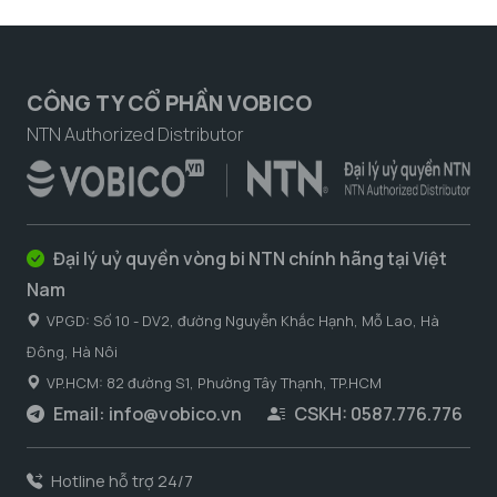
CÔNG TY CỔ PHẦN VOBICO
NTN Authorized Distributor
Đại lý uỷ quyền vòng bi NTN chính hãng tại Việt
Nam
VPGD: Số 10 - DV2, đường Nguyễn Khắc Hạnh, Mỗ Lao, Hà
Đông, Hà Nôi
VP.HCM: 82 đường S1, Phường Tây Thạnh, TP.HCM
Email:
info@vobico.vn
CSKH: 0587.776.776
Hotline hỗ trợ 24/7