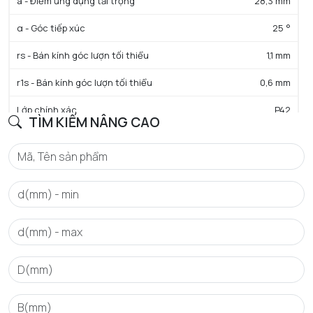
a - Điểm ứng dụng tải trọng
28,3 mm
α - Góc tiếp xúc
25 °
rs - Bán kính góc lượn tối thiểu
1,1 mm
r1s - Bán kính góc lượn tối thiểu
0,6 mm
Lớp chính xác
P42
TÌM KIẾM NÂNG CAO
Trọng lượng
0,44 kg
HIỆU SUẤT SẢN PHẨM
C - Tải trọng động cơ bản danh định
40 kN
C0 - Tải trọng tĩnh cơ bản danh định
34 kN
f0 - Hệ số
16.1
N lim - Tốc độ giới hạn bôi trơn dầu
19900 tr/min
N lim - Tốc độ giới hạn bôi trơn mỡ
12300 tr/min