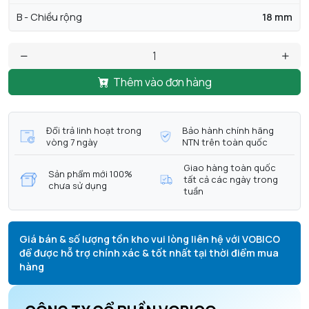
B - Chiều rộng
18 mm
Thêm vào đơn hàng
Đổi trả linh hoạt trong
Bảo hành chính hãng
vòng 7 ngày
NTN trên toàn quốc
Giao hàng toàn quốc
Sản phẩm mới 100%
tất cả các ngày trong
chưa sử dụng
tuần
Giá bán & số lượng tồn kho vui lòng liên hệ với VOBICO
để được hỗ trợ chính xác & tốt nhất tại thời điểm mua
hàng