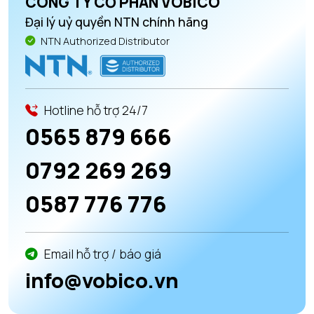
CÔNG TY CỔ PHẦN VOBICO
Đại lý uỷ quyền NTN chính hãng
NTN Authorized Distributor
Hotline hỗ trợ 24/7
0565 879 666
0792 269 269
0587 776 776
Email hỗ trợ / báo giá
info@vobico.vn