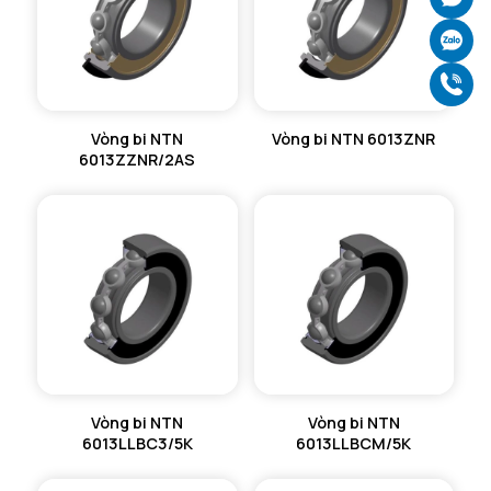
Ch
Gọ
Vòng bi NTN
Vòng bi NTN 6013ZNR
6013ZZNR/2AS
Vòng bi NTN
Vòng bi NTN
6013LLBC3/5K
6013LLBCM/5K