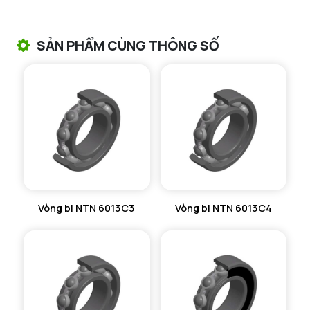
ra max - Bán kính góc lượn tối đa trục & vỏ
1 mm
VÒNG BI TANG TRỐNG CHẶN TRỤC NTN
SẢN PHẨM CÙNG THÔNG SỐ
VÒNG BI ĐŨA TRỤ NTN
VÒNG BI KIM NTN
VÒNG BI CHẶN TRỤC NTN
VÒNG BI LĂN TRỤ ĐẨY NTN
GỐI ĐỠ NTN
Vòng bi NTN 6013C3
Vòng bi NTN 6013C4
GỐI ĐỠ 2 NỬA NTN
PHỤ KIỆN NTN
MÁY GIA NHIỆT NTN