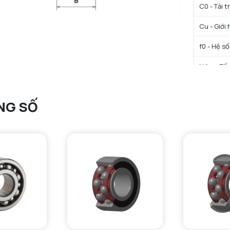
C0 - Tải 
Cu - Giới 
f0 - Hệ số
N lim - Tố
Tmin - Nh
NG SỐ
Tmax - Nh
GIỚI HẠN
da min - Đ
Da max - 
ra max - 