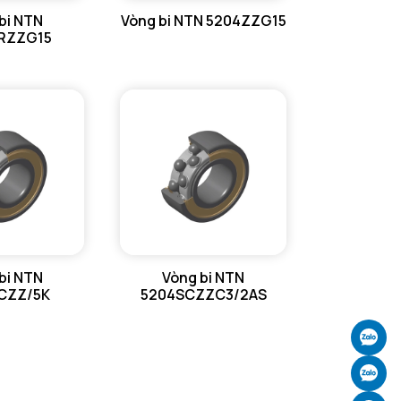
bi NTN
Vòng bi NTN 5204ZZG15
RZZG15
bi NTN
Vòng bi NTN
CZZ/5K
5204SCZZC3/2AS
Ch
Ch