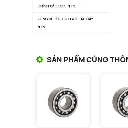
CHÍNH XÁC CAO NTN
VÒNG BI TIẾP XÚC GÓC HAI DÃY
NTN
VÒNG BI CÔN NTN
VÒNG BI TANG TRỐNG NTN
SẢN PHẨM CÙNG THÔ
VÒNG BI TANG TRỐNG CHẶN
TRỤC NTN
VÒNG BI ĐŨA TRỤ NTN
VÒNG BI KIM NTN
VÒNG BI CHẶN TRỤC NTN
VÒNG BI LĂN TRỤ ĐẨY NTN