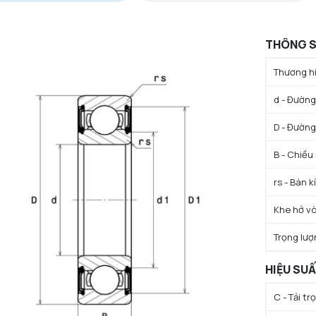
THÔNG S
Thương hi
d - Đường 
D - Đường
B - Chiều
rs - Bán k
Khe hở vò
Trọng lượ
HIỆU SU
C - Tải t