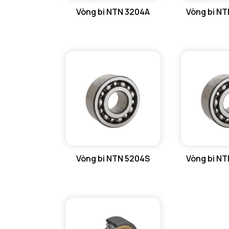
Vòng bi NTN 3204A
Vòng bi N
GỐI ĐỠ NTN
GỐI ĐỠ 2 NỬA NTN
PHỤ KIỆN NTN
MÁY GIA NHIỆT NTN
Vòng bi NTN 5204S
Vòng bi N