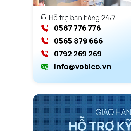
Hỗ trợ bán hàng 24/7
0587 776 776
0565 879 666
0792 269 269
info@vobico.vn