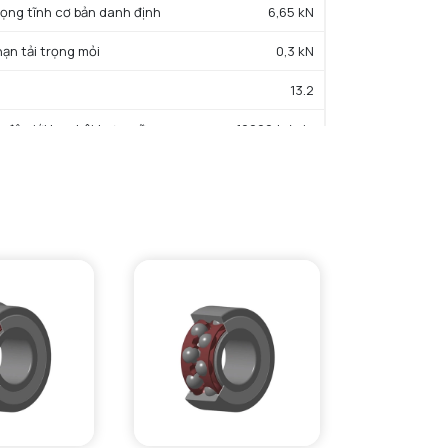
trọng tĩnh cơ bản danh định
6,65 kN
hạn tải trọng mỏi
0,3 kN
13.2
c độ giới hạn bôi trơn mỡ
16000 tr/min
iệt độ hoạt động tối thiểu
-25 °C
iệt độ hoạt động tối đa
110 °C
ường kính vai tối thiểu IR
25 mm
Đường kính vai tối đa OR
42 mm
Bán kính góc lượn tối đa trục & vỏ
1 mm