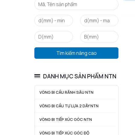
Tìm kiếm nâng cao
DANH MỤC SẢN PHẨM NTN
VÒNG BI CẦU RÃNH SÂU NTN
VÒNG BI CẦU TỰ LỰA 2 DÃY NTN
VÒNG BI TIẾP XÚC GÓC NTN
VÒNG BI TIẾP XÚC GÓC ĐỘ