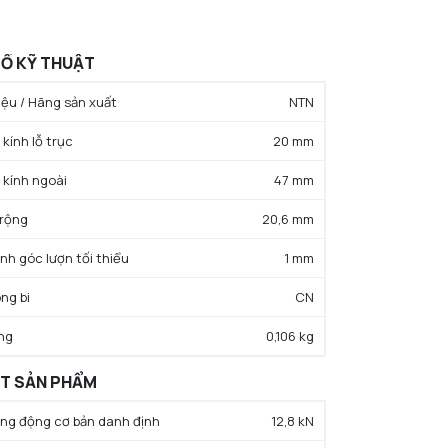
Ố KỸ THUẬT
ệu / Hãng sản xuất
NTN
kính lỗ trục
20 mm
 kính ngoài
47 mm
 rộng
20,6 mm
ính góc lượn tối thiểu
1 mm
ng bi
CN
ng
0,106 kg
ẤT SẢN PHẨM
rọng động cơ bản danh định
12,8 kN