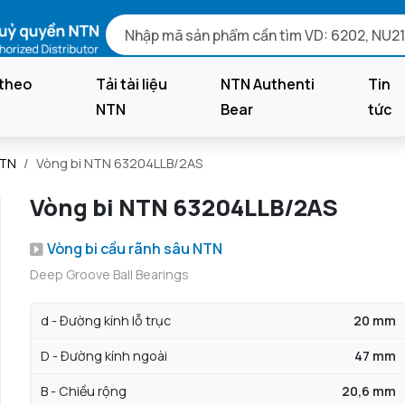
theo
Tải tài liệu
NTN Authenti
Tin
NTN
Bear
tức
NTN
Vòng bi NTN 63204LLB/2AS
Vòng bi NTN 63204LLB/2AS
Vòng bi cầu rãnh sâu NTN
Deep Groove Ball Bearings
d - Đường kính lỗ trục
20 mm
D - Đường kính ngoài
47 mm
B - Chiều rộng
20,6 mm