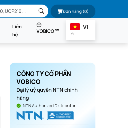
Đơn hàng
(0)
Liên
VI
.vn
VOBICO
hệ
CÔNG TY CỔ PHẦN
VOBICO
Đại lý uỷ quyền NTN chính
hãng
NTN Authorized Distributor