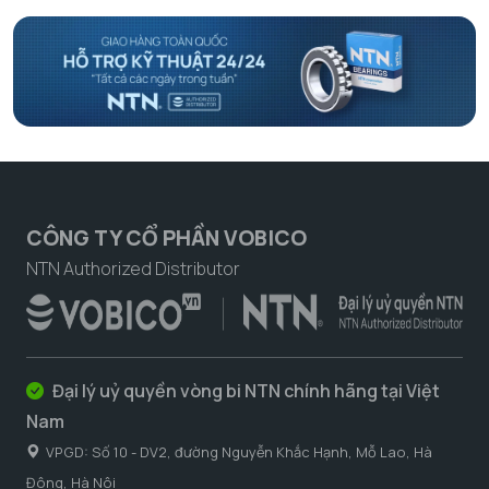
CÔNG TY CỔ PHẦN VOBICO
NTN Authorized Distributor
Đại lý uỷ quyền vòng bi NTN chính hãng tại Việt
Nam
VPGD: Số 10 - DV2, đường Nguyễn Khắc Hạnh, Mỗ Lao, Hà
Đông, Hà Nôi