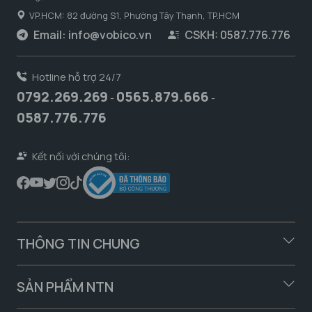
VP.HCM: 82 đường S1, Phường Tây Thạnh, TP.HCM
Email:
info@vobico.vn
CSKH: 0587.776.776
Hotline hỗ trợ 24/7
0792.269.269
0565.879.666
-
-
0587.776.776
Kết nối với chúng tôi:
THÔNG TIN CHUNG
SẢN PHẨM NTN