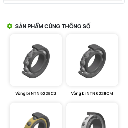
VÒNG BI TANG TRỐNG NTN
VÒNG BI TANG TRỐNG CHẶN TRỤC NTN
SẢN PHẨM CÙNG THÔNG SỐ
VÒNG BI ĐŨA TRỤ NTN
VÒNG BI KIM NTN
VÒNG BI CHẶN TRỤC NTN
VÒNG BI LĂN TRỤ ĐẨY NTN
GỐI ĐỠ NTN
Vòng bi NTN 6228C3
Vòng bi NTN 6228CM
GỐI ĐỠ 2 NỬA NTN
PHỤ KIỆN NTN
MÁY GIA NHIỆT NTN