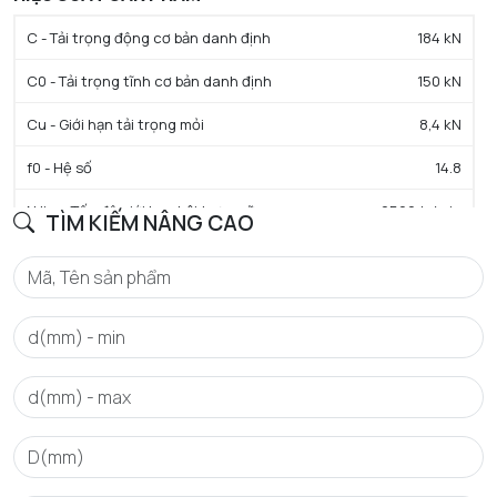
C - Tải trọng động cơ bản danh định
184 kN
C0 - Tải trọng tĩnh cơ bản danh định
150 kN
Cu - Giới hạn tải trọng mỏi
8,4 kN
f0 - Hệ số
14.8
N lim - Tốc độ giới hạn bôi trơn mỡ
2500 tr/min
TÌM KIẾM NÂNG CAO
Tmin - Nhiệt độ hoạt động tối thiểu
-40 °C
Tmax - Nhiệt độ hoạt động tối đa
150 °C
GIỚI HẠN
da min - Đường kính vai tối thiểu IR
153 mm
Da max - Đường kính vai tối đa OR
237 mm
ra max - Bán kính góc lượn tối đa trục & vỏ
2,5 mm