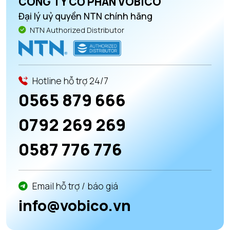
CÔNG TY CỔ PHẦN VOBICO
Đại lý uỷ quyền NTN chính hãng
NTN Authorized Distributor
Hotline hỗ trợ 24/7
0565 879 666
0792 269 269
0587 776 776
Email hỗ trợ / báo giá
info@vobico.vn