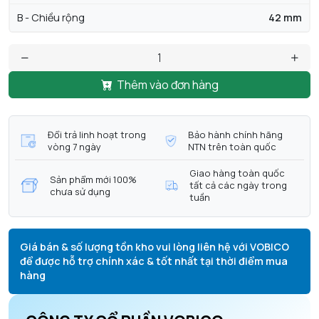
B - Chiều rộng
42 mm
Thêm vào đơn hàng
Đổi trả linh hoạt trong
Bảo hành chính hãng
vòng 7 ngày
NTN trên toàn quốc
Giao hàng toàn quốc
Sản phẩm mới 100%
tất cả các ngày trong
chưa sử dụng
tuần
Giá bán & số lượng tồn kho vui lòng liên hệ với VOBICO
để được hỗ trợ chính xác & tốt nhất tại thời điểm mua
hàng