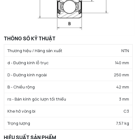
THÔNG SỐ KỸ THUẬT
Thương hiệu / Hãng sản xuất
NTN
d - Đường kính lỗ trục
140 mm
D - Đường kính ngoài
250 mm
B - Chiều rộng
42 mm
rs - Bán kính góc lượn tối thiểu
3 mm
Khe hở vòng bi
C3
Trọng lượng
7,57 kg
HIỆU SUẤT SẢN PHẨM