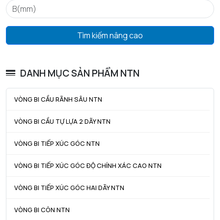
Tìm kiếm nâng cao
DANH MỤC SẢN PHẨM NTN
VÒNG BI CẦU RÃNH SÂU NTN
VÒNG BI CẦU TỰ LỰA 2 DÃY NTN
VÒNG BI TIẾP XÚC GÓC NTN
VÒNG BI TIẾP XÚC GÓC ĐỘ CHÍNH XÁC CAO NTN
VÒNG BI TIẾP XÚC GÓC HAI DÃY NTN
VÒNG BI CÔN NTN