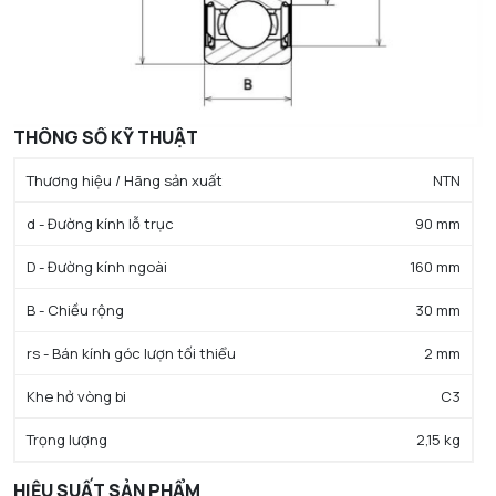
THÔNG SỐ KỸ THUẬT
Thương hiệu / Hãng sản xuất
NTN
d - Đường kính lỗ trục
90 mm
D - Đường kính ngoài
160 mm
B - Chiều rộng
30 mm
rs - Bán kính góc lượn tối thiểu
2 mm
Khe hở vòng bi
C3
Trọng lượng
2,15 kg
HIỆU SUẤT SẢN PHẨM