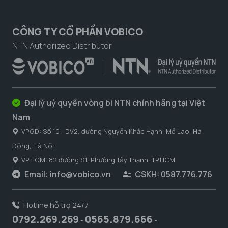
CÔNG TY CỔ PHẦN VOBICO
NTN Authorized Distributor
Đại lý uỷ quyền vòng bi NTN chính hãng tại Việt
Nam
VPGD: Số 10 - DV2, đường Nguyễn Khắc Hạnh, Mỗ Lao, Hà
Đông, Hà Nôi
VP.HCM: 82 đường S1, Phường Tây Thạnh, TP.HCM
Email:
info@vobico.vn
CSKH: 0587.776.776
Hotline hỗ trợ 24/7
0792.269.269
0565.879.666
-
-