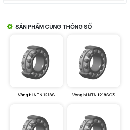
VÒNG BI TANG TRỐNG NTN
VÒNG BI TANG TRỐNG CHẶN TRỤC NTN
SẢN PHẨM CÙNG THÔNG SỐ
VÒNG BI ĐŨA TRỤ NTN
VÒNG BI KIM NTN
VÒNG BI CHẶN TRỤC NTN
VÒNG BI LĂN TRỤ ĐẨY NTN
GỐI ĐỠ NTN
Vòng bi NTN 1218S
Vòng bi NTN 1218SC3
GỐI ĐỠ 2 NỬA NTN
PHỤ KIỆN NTN
MÁY GIA NHIỆT NTN