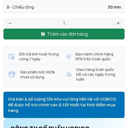
B - Chiều rộng
30 mm
Thêm vào đơn hàng
Đổi trả linh hoạt trong
Bảo hành chính hãng
vòng 7 ngày
NTN trên toàn quốc
Giao hàng toàn quốc
Sản phẩm mới 100%
tất cả các ngày trong
chưa sử dụng
tuần
Giá bán & số lượng tồn kho vui lòng liên hệ với VOBICO
để được hỗ trợ chính xác & tốt nhất tại thời điểm mua
hàng