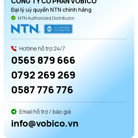
CÔNG TY CỔ PHẦN VOBICO
Đại lý uỷ quyền NTN chính hãng
NTN Authorized Distributor
Hotline hỗ trợ 24/7
0565 879 666
0792 269 269
0587 776 776
Email hỗ trợ / báo giá
info@vobico.vn