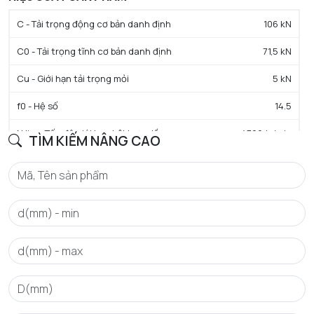
C - Tải trọng động cơ bản danh định
106 kN
C0 - Tải trọng tĩnh cơ bản danh định
71,5 kN
Cu - Giới hạn tải trọng mỏi
5 kN
f0 - Hệ số
14.5
N lim - Tốc độ giới hạn bôi trơn dầu
4700 tr/min
TÌM KIẾM NÂNG CAO
N lim - Tốc độ giới hạn bôi trơn mỡ
4000 tr/min
Tmin - Nhiệt độ hoạt động tối thiểu
-40 °C
Tmax - Nhiệt độ hoạt động tối đa
120 °C
GIỚI HẠN
da min - Đường kính vai tối thiểu IR
99 mm
Da max - Đường kính vai tối đa OR
151 mm