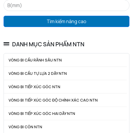
ra max - Bán kính góc lượn tối đa trục & vỏ
2 mm
Tìm kiếm nâng cao
DANH MỤC SẢN PHẨM NTN
VÒNG BI CẦU RÃNH SÂU NTN
VÒNG BI CẦU TỰ LỰA 2 DÃY NTN
VÒNG BI TIẾP XÚC GÓC NTN
VÒNG BI TIẾP XÚC GÓC ĐỘ CHÍNH XÁC CAO NTN
VÒNG BI TIẾP XÚC GÓC HAI DÃY NTN
VÒNG BI CÔN NTN