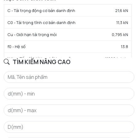
C - Tải trọng động cơ bản danh định
21,6 kN
C0 - Tải trọng tĩnh cơ bản danh định
11,3 kN
Cu - Giới hạn tải trọng mỏi
0,795 kN
f0 - Hệ số
13.8
N lim - Tốc độ giới hạn bôi trơn mỡ
11000 tr/min
TÌM KIẾM NÂNG CAO
Tmin - Nhiệt độ hoạt động tối thiểu
-25 °C
Tmax - Nhiệt độ hoạt động tối đa
110 °C
GIỚI HẠN
da min - Đường kính vai tối thiểu IR
35 mm
da max - Đường kính vai tối đa IR
39 mm
Da max - Đường kính vai tối đa OR
57 mm