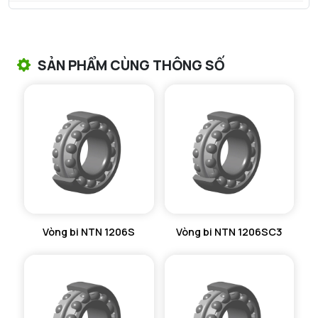
VÒNG BI TANG TRỐNG NTN
VÒNG BI TANG TRỐNG CHẶN TRỤC NTN
SẢN PHẨM CÙNG THÔNG SỐ
VÒNG BI ĐŨA TRỤ NTN
VÒNG BI KIM NTN
VÒNG BI CHẶN TRỤC NTN
VÒNG BI LĂN TRỤ ĐẨY NTN
GỐI ĐỠ NTN
Vòng bi NTN 1206S
Vòng bi NTN 1206SC3
GỐI ĐỠ 2 NỬA NTN
PHỤ KIỆN NTN
MÁY GIA NHIỆT NTN