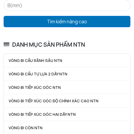
ra max - Bán kính góc lượn tối đa trục & vỏ
1 mm
Tìm kiếm nâng cao
DANH MỤC SẢN PHẨM NTN
VÒNG BI CẦU RÃNH SÂU NTN
VÒNG BI CẦU TỰ LỰA 2 DÃY NTN
VÒNG BI TIẾP XÚC GÓC NTN
VÒNG BI TIẾP XÚC GÓC ĐỘ CHÍNH XÁC CAO NTN
VÒNG BI TIẾP XÚC GÓC HAI DÃY NTN
VÒNG BI CÔN NTN