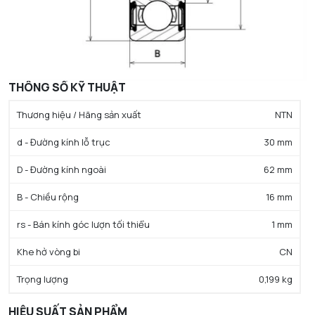
THÔNG SỐ KỸ THUẬT
Thương hiệu / Hãng sản xuất
NTN
d - Đường kính lỗ trục
30 mm
D - Đường kính ngoài
62 mm
B - Chiều rộng
16 mm
rs - Bán kính góc lượn tối thiểu
1 mm
Khe hở vòng bi
CN
Trọng lượng
0,199 kg
HIỆU SUẤT SẢN PHẨM