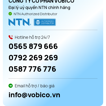
CÔNG TY CỔ PHẦN VOBICO
Đại lý uỷ quyền NTN chính hãng
NTN Authorized Distributor
Hotline hỗ trợ 24/7
0565 879 666
0792 269 269
0587 776 776
Email hỗ trợ / báo giá
info@vobico.vn