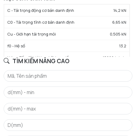
C - Tải trọng động cơ bản danh định
14,2 kN
C0 - Tải trọng tĩnh cơ bản danh định
6,65 kN
Cu - Giới hạn tải trọng mỏi
0,505 kN
f0 - Hệ số
13.2
N lim - Tốc độ giới hạn bôi trơn dầu
18000 tr/min
TÌM KIẾM NÂNG CAO
N lim - Tốc độ giới hạn bôi trơn mỡ
16000 tr/min
Tmin - Nhiệt độ hoạt động tối thiểu
-40 °C
Tmax - Nhiệt độ hoạt động tối đa
120 °C
GIỚI HẠN
da min - Đường kính vai tối thiểu IR
25 mm
Da max - Đường kính vai tối đa OR
42 mm