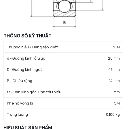
THÔNG SỐ KỸ THUẬT
Thương hiệu / Hãng sản xuất
NTN
d - Đường kính lỗ trục
20 mm
D - Đường kính ngoài
47 mm
B - Chiều rộng
14 mm
rs - Bán kính góc lượn tối thiểu
1 mm
Khe hở vòng bi
CM
Trọng lượng
0,106 kg
HIỆU SUẤT SẢN PHẨM