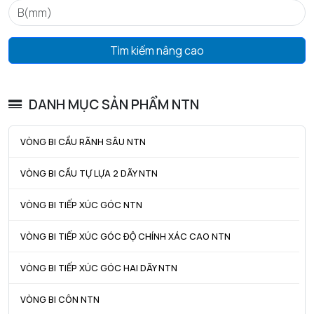
ra max - Bán kính góc lượn tối đa trục & vỏ
1 mm
Tìm kiếm nâng cao
DANH MỤC SẢN PHẨM NTN
VÒNG BI CẦU RÃNH SÂU NTN
VÒNG BI CẦU TỰ LỰA 2 DÃY NTN
VÒNG BI TIẾP XÚC GÓC NTN
VÒNG BI TIẾP XÚC GÓC ĐỘ CHÍNH XÁC CAO NTN
VÒNG BI TIẾP XÚC GÓC HAI DÃY NTN
VÒNG BI CÔN NTN