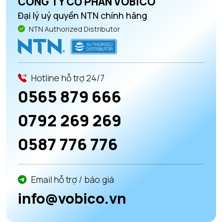
CÔNG TY CỔ PHẦN VOBICO
Đại lý uỷ quyền NTN chính hãng
NTN Authorized Distributor
Hotline hỗ trợ 24/7
0565 879 666
0792 269 269
0587 776 776
Email hỗ trợ / báo giá
info@vobico.vn