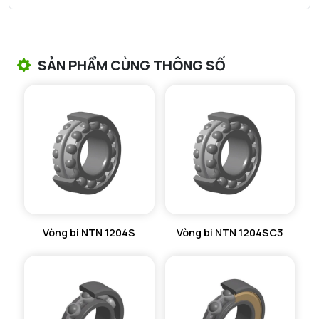
VÒNG BI TANG TRỐNG NTN
VÒNG BI TANG TRỐNG CHẶN TRỤC NTN
SẢN PHẨM CÙNG THÔNG SỐ
VÒNG BI ĐŨA TRỤ NTN
VÒNG BI KIM NTN
VÒNG BI CHẶN TRỤC NTN
VÒNG BI LĂN TRỤ ĐẨY NTN
GỐI ĐỠ NTN
Vòng bi NTN 1204S
Vòng bi NTN 1204SC3
GỐI ĐỠ 2 NỬA NTN
PHỤ KIỆN NTN
MÁY GIA NHIỆT NTN