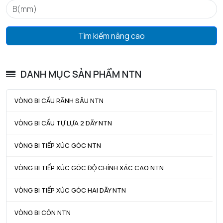
ra max - Bán kính góc lượn tối đa trục & vỏ
0,6 mm
Tìm kiếm nâng cao
DANH MỤC SẢN PHẨM NTN
VÒNG BI CẦU RÃNH SÂU NTN
VÒNG BI CẦU TỰ LỰA 2 DÃY NTN
VÒNG BI TIẾP XÚC GÓC NTN
VÒNG BI TIẾP XÚC GÓC ĐỘ CHÍNH XÁC CAO NTN
VÒNG BI TIẾP XÚC GÓC HAI DÃY NTN
VÒNG BI CÔN NTN