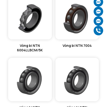
Ch
Ch
Ch
Gọ
Vòng bi NTN
Vòng bi NTN 7004
6004LLBCM/5K