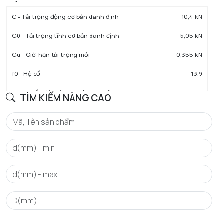
C - Tải trọng động cơ bản danh định
10,4 kN
C0 - Tải trọng tĩnh cơ bản danh định
5,05 kN
Cu - Giới hạn tải trọng mỏi
0,355 kN
f0 - Hệ số
13.9
N lim - Tốc độ giới hạn bôi trơn dầu
21000 tr/min
TÌM KIẾM NÂNG CAO
N lim - Tốc độ giới hạn bôi trơn mỡ
18000 tr/min
Tmin - Nhiệt độ hoạt động tối thiểu
-40 °C
Tmax - Nhiệt độ hoạt động tối đa
120 °C
GIỚI HẠN
da min - Đường kính vai tối thiểu IR
24 mm
Da max - Đường kính vai tối đa OR
38 mm