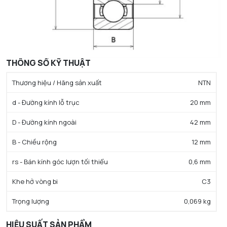
THÔNG SỐ KỸ THUẬT
Thương hiệu / Hãng sản xuất
NTN
d - Đường kính lỗ trục
20 mm
D - Đường kính ngoài
42 mm
B - Chiều rộng
12 mm
rs - Bán kính góc lượn tối thiểu
0,6 mm
Khe hở vòng bi
C3
Trọng lượng
0,069 kg
HIỆU SUẤT SẢN PHẨM