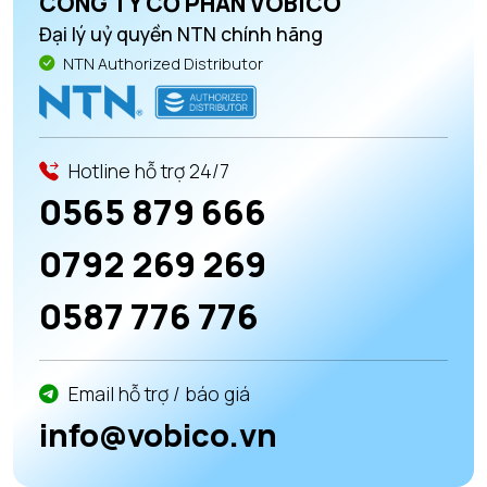
CÔNG TY CỔ PHẦN VOBICO
Đại lý uỷ quyền NTN chính hãng
NTN Authorized Distributor
Hotline hỗ trợ 24/7
0565 879 666
0792 269 269
0587 776 776
Email hỗ trợ / báo giá
info@vobico.vn