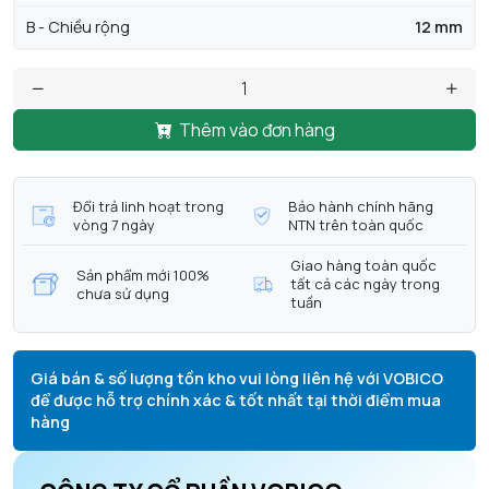
B - Chiều rộng
12 mm
Thêm vào đơn hàng
Đổi trả linh hoạt trong
Bảo hành chính hãng
vòng 7 ngày
NTN trên toàn quốc
Giao hàng toàn quốc
Sản phẩm mới 100%
tất cả các ngày trong
chưa sử dụng
tuần
Giá bán & số lượng tồn kho vui lòng liên hệ với VOBICO
để được hỗ trợ chính xác & tốt nhất tại thời điểm mua
hàng