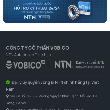
CÔNG TY CỔ PHẦN VOBICO
NTN Authorized Distributor
Đại lý uỷ quyền vòng bi NTN chính hãng tại Việt
Nam
VPGD: Số 10 - DV2, đường Nguyễn Khắc Hạnh, Mỗ Lao, Hà
Đông, Hà Nôi
VP.HCM: 82 đường S1, Phường Tây Thạnh, TP.HCM