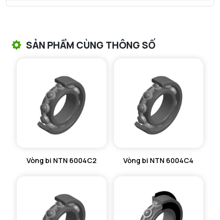
VÒNG BI TANG TRỐNG NTN
VÒNG BI TANG TRỐNG CHẶN TRỤC NTN
SẢN PHẨM CÙNG THÔNG SỐ
VÒNG BI ĐŨA TRỤ NTN
VÒNG BI KIM NTN
VÒNG BI CHẶN TRỤC NTN
VÒNG BI LĂN TRỤ ĐẨY NTN
GỐI ĐỠ NTN
Vòng bi NTN 6004C2
Vòng bi NTN 6004C4
GỐI ĐỠ 2 NỬA NTN
PHỤ KIỆN NTN
MÁY GIA NHIỆT NTN