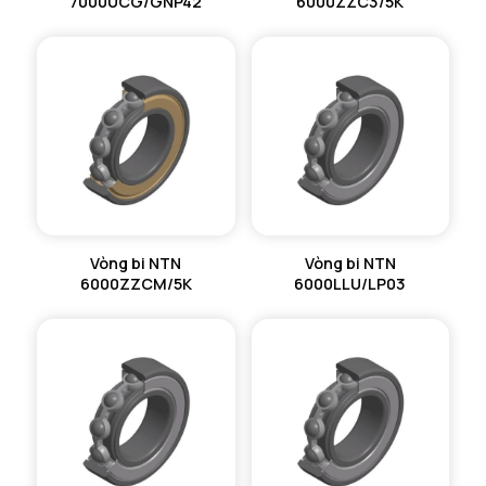
7000UCG/GNP42
6000ZZC3/5K
Vòng bi NTN
Vòng bi NTN
6000ZZCM/5K
6000LLU/LP03