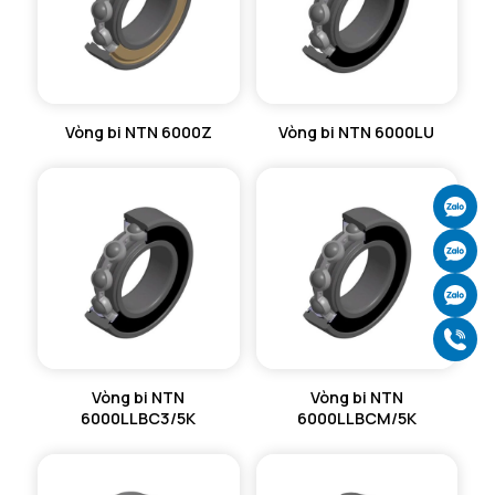
Vòng bi NTN 6000Z
Vòng bi NTN 6000LU
Ch
Ch
Ch
Gọ
Vòng bi NTN
Vòng bi NTN
6000LLBC3/5K
6000LLBCM/5K