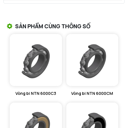
VÒNG BI TANG TRỐNG NTN
VÒNG BI TANG TRỐNG CHẶN TRỤC NTN
SẢN PHẨM CÙNG THÔNG SỐ
VÒNG BI ĐŨA TRỤ NTN
VÒNG BI KIM NTN
VÒNG BI CHẶN TRỤC NTN
VÒNG BI LĂN TRỤ ĐẨY NTN
GỐI ĐỠ NTN
Vòng bi NTN 6000C3
Vòng bi NTN 6000CM
GỐI ĐỠ 2 NỬA NTN
PHỤ KIỆN NTN
MÁY GIA NHIỆT NTN