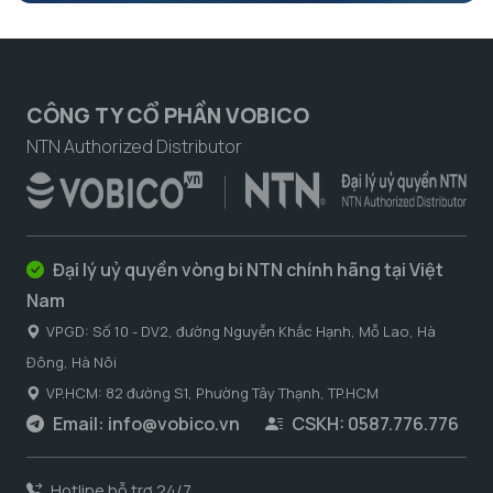
CÔNG TY CỔ PHẦN VOBICO
NTN Authorized Distributor
Đại lý uỷ quyền vòng bi NTN chính hãng tại Việt
Nam
VPGD: Số 10 - DV2, đường Nguyễn Khắc Hạnh, Mỗ Lao, Hà
Đông, Hà Nôi
VP.HCM: 82 đường S1, Phường Tây Thạnh, TP.HCM
Email:
info@vobico.vn
CSKH: 0587.776.776
Hotline hỗ trợ 24/7