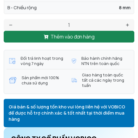
B - Chiều rộng
8 mm
Thêm vào đơn hàng
Đổi trả linh hoạt trong
Bảo hành chính hãng
vòng 7 ngày
NTN trên toàn quốc
Giao hàng toàn quốc
Sản phẩm mới 100%
tất cả các ngày trong
chưa sử dụng
tuần
Giá bán & số lượng tồn kho vui lòng liên hệ với VOBICO
để được hỗ trợ chính xác & tốt nhất tại thời điểm mua
hàng