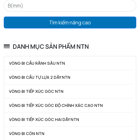
Tìm kiếm nâng cao
DANH MỤC SẢN PHẨM NTN
VÒNG BI CẦU RÃNH SÂU NTN
VÒNG BI CẦU TỰ LỰA 2 DÃY NTN
VÒNG BI TIẾP XÚC GÓC NTN
VÒNG BI TIẾP XÚC GÓC ĐỘ CHÍNH XÁC CAO NTN
VÒNG BI TIẾP XÚC GÓC HAI DÃY NTN
VÒNG BI CÔN NTN