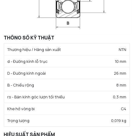
THÔNG SỐ KỸ THUẬT
Thương hiệu / Hãng sản xuất
NTN
d - Đường kính lỗ trục
10 mm
D - Đường kính ngoài
26 mm
B - Chiều rộng
8 mm
rs - Bán kính góc lượn tối thiểu
0,3 mm
Khe hở vòng bi
C4
Trọng lượng
0,019 kg
HIỆU SUẤT SẢN PHẨM