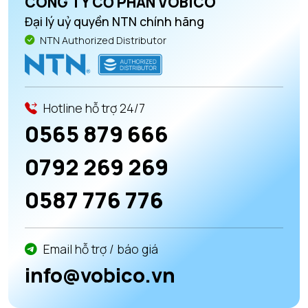
CÔNG TY CỔ PHẦN VOBICO
Đại lý uỷ quyền NTN chính hãng
NTN Authorized Distributor
Hotline hỗ trợ 24/7
0565 879 666
0792 269 269
0587 776 776
Email hỗ trợ / báo giá
info@vobico.vn