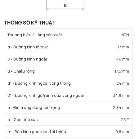
THÔNG SỐ KỸ THUẬT
Thương hiệu / Hãng sản xuất
NTN
d - Đường kính lỗ trục
17 mm
D - Đường kính ngoài
40 mm
B - Chiều rộng
17,5 mm
d1 - Đường kính ngoài vòng trong
24 mm
D1 - Đường kính gờ/rãnh của vòng ngoài
34,9 mm
a - Điểm ứng dụng tải trọng
20,4 mm
α - Góc tiếp xúc
25 °
rs - Bán kính góc lượn tối thiểu
0,6 mm