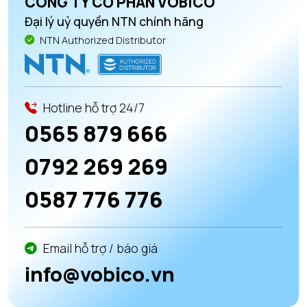
CÔNG TY CỔ PHẦN VOBICO
Đại lý uỷ quyền NTN chính hãng
NTN Authorized Distributor
Hotline hỗ trợ 24/7
0565 879 666
0792 269 269
0587 776 776
Email hỗ trợ / báo giá
info@vobico.vn