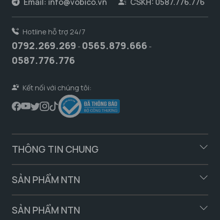
Email:
info@vobico.vn
CSKH: 0587.776.776
Hotline hỗ trợ 24/7
0792.269.269
0565.879.666
-
-
0587.776.776
Kết nối với chúng tôi:
THÔNG TIN CHUNG
SẢN PHẨM NTN
SẢN PHẨM NTN