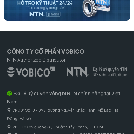
CÔNG TY CỔ PHẦN VOBICO
NTN Authorized Distributor
Đại lý uỷ quyền vòng bi NTN chính hãng tại Việt
Nam
VPGD: Số 10 - DV2, đường Nguyễn Khắc Hạnh, Mỗ Lao, Hà
Đông, Hà Nôi
VP.HCM: 82 đường S1, Phường Tây Thạnh, TP.HCM