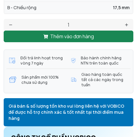
B - Chiều rộng
17,5 mm
Thêm vào đơn hàng
Đổi trả linh hoạt trong
Bảo hành chính hãng
vòng 7 ngày
NTN trên toàn quốc
Giao hàng toàn quốc
Sản phẩm mới 100%
tất cả các ngày trong
chưa sử dụng
tuần
Giá bán & số lượng tồn kho vui lòng liên hệ với VOBICO
để được hỗ trợ chính xác & tốt nhất tại thời điểm mua
hàng