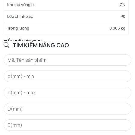
Khe hở vòng bi
CN
Lớp chính xác
P0
Trọng lượng
0,085 kg
TẦN SỐ VÒNG BI
TÌM KIẾM NÂNG CAO
BPFO - Tần số vòng ngoài đặc trưng (60 vòng/phút)
3,142
Hz
BPFI - Tần số vòng trong đặc trưng (60 vòng/phút)
4,858
Hz
FTF - Tần số lồng đặc trưng (60 vòng/phút)
0,393
Hz
BSF - Tần số đặc trưng của phần tử lăn (60 vòng/phút)
4,03
Hz