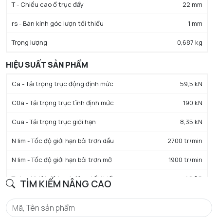
T - Chiều cao ổ trục đẩy
22 mm
rs - Bán kính góc lượn tối thiểu
1 mm
Trọng lượng
0,687 kg
HIỆU SUẤT SẢN PHẨM
Ca - Tải trọng trục động định mức
59,5 kN
C0a - Tải trọng trục tĩnh định mức
190 kN
Cua - Tải trọng trục giới hạn
8,35 kN
N lim - Tốc độ giới hạn bôi trơn dầu
2700 tr/min
N lim - Tốc độ giới hạn bôi trơn mỡ
1900 tr/min
Tmin - Nhiệt độ hoạt động tối thiểu
-40 °C
TÌM KIẾM NÂNG CAO
Tmax - Nhiệt độ hoạt động tối đa
120 °C