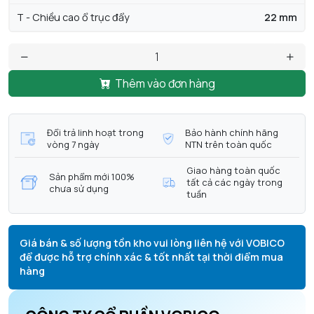
T - Chiều cao ổ trục đẩy
22 mm
Thêm vào đơn hàng
Đổi trả linh hoạt trong
Bảo hành chính hãng
vòng 7 ngày
NTN trên toàn quốc
Giao hàng toàn quốc
Sản phẩm mới 100%
tất cả các ngày trong
chưa sử dụng
tuần
Giá bán & số lượng tồn kho vui lòng liên hệ với VOBICO
để được hỗ trợ chính xác & tốt nhất tại thời điểm mua
hàng