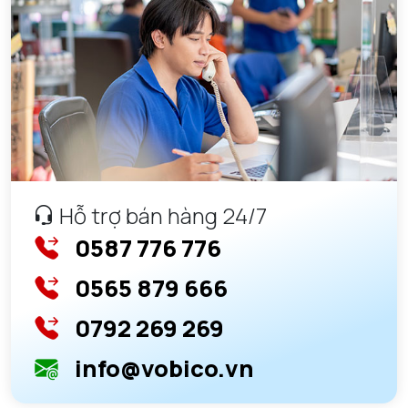
GỐI ĐỠ NTN
GỐI ĐỠ 2 NỬA NTN
PHỤ KIỆN NTN
MÁY GIA NHIỆT NTN
Hỗ trợ bán hàng 24/7
0587 776 776
0565 879 666
0792 269 269
info@vobico.vn