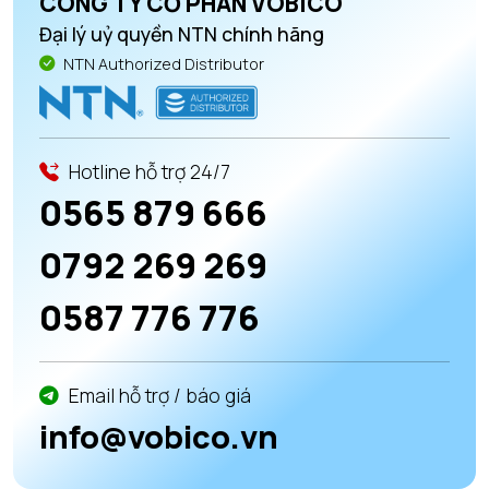
CÔNG TY CỔ PHẦN VOBICO
Đại lý uỷ quyền NTN chính hãng
NTN Authorized Distributor
Hotline hỗ trợ 24/7
0565 879 666
0792 269 269
0587 776 776
Email hỗ trợ / báo giá
info@vobico.vn