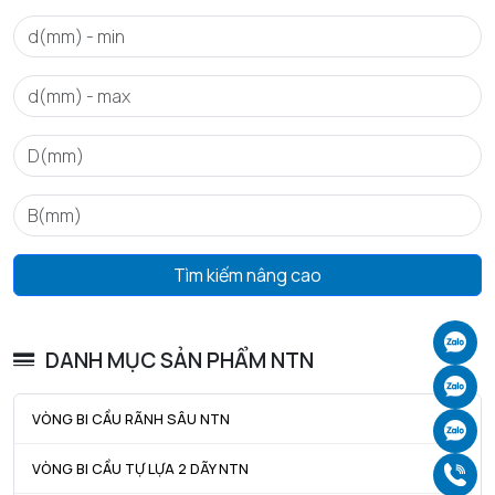
GIỚI HẠN
Da max - Đường kính vai tối đa OR
102 mm
da min - Đường kính vai tối thiểu IR
108 mm
Tìm kiếm nâng cao
Ch
DANH MỤC SẢN PHẨM NTN
Ch
VÒNG BI CẦU RÃNH SÂU NTN
Ch
VÒNG BI CẦU TỰ LỰA 2 DÃY NTN
Gọ