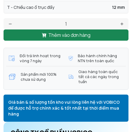
T - Chiều cao ổ trục đẩy
12 mm
Thêm vào đơn hàng
Đổi trả linh hoạt trong
Bảo hành chính hãng
vòng 7 ngày
NTN trên toàn quốc
Giao hàng toàn quốc
Sản phẩm mới 100%
tất cả các ngày trong
chưa sử dụng
tuần
Giá bán & số lượng tồn kho vui lòng liên hệ với VOBICO
để được hỗ trợ chính xác & tốt nhất tại thời điểm mua
hàng