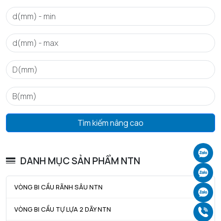
GIỚI HẠN
Da max - Đường kính vai tối đa OR
42 mm
da min - Đường kính vai tối thiểu IR
45 mm
Tìm kiếm nâng cao
Ch
DANH MỤC SẢN PHẨM NTN
Ch
VÒNG BI CẦU RÃNH SÂU NTN
Ch
VÒNG BI CẦU TỰ LỰA 2 DÃY NTN
Gọ