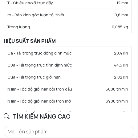
T - Chiều cao ổ trục đẩy
12 mm
rs - Bán kính góc lượn tối thiểu
0,6 mm
Trọng lượng
0,085 kg
HIỆU SUẤT SẢN PHẨM
Ca - Tải trọng trục động định mức
20,4 kN
C0a - Tải trọng trục tĩnh định mức
44,5 kN
Cua - Tải trọng trục giới hạn
2,02 kN
N lim - Tốc độ giới hạn bôi trơn dầu
5600 tr/min
N lim - Tốc độ giới hạn bôi trơn mỡ
3900 tr/min
Tmin - Nhiệt độ hoạt động tối thiểu
-40 °C
TÌM KIẾM NÂNG CAO
Tmax - Nhiệt độ hoạt động tối đa
120 °C