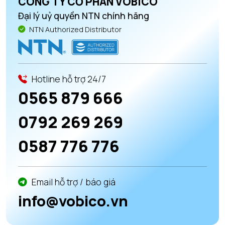
CÔNG TY CỔ PHẦN VOBICO
Đại lý uỷ quyền NTN chính hãng
NTN Authorized Distributor
Hotline hỗ trợ 24/7
0565 879 666
0792 269 269
0587 776 776
Email hỗ trợ / báo giá
info@vobico.vn