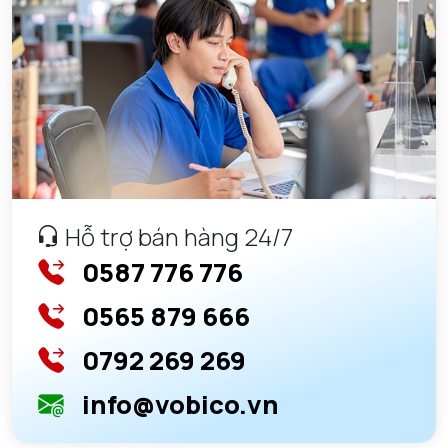
GỐI ĐỠ NTN
GỐI ĐỠ 2 NỬA NTN
PHỤ KIỆN NTN
MÁY GIA NHIỆT NTN
Hỗ trợ bán hàng 24/7
0587 776 776
0565 879 666
0792 269 269
info@vobico.vn