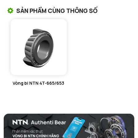
VÒNG BI TANG TRỐNG CHẶN TRỤC NTN
SẢN PHẨM CÙNG THÔNG SỐ
VÒNG BI ĐŨA TRỤ NTN
VÒNG BI KIM NTN
VÒNG BI CHẶN TRỤC NTN
VÒNG BI LĂN TRỤ ĐẨY NTN
GỐI ĐỠ NTN
Vòng bi NTN 4T-665/653
GỐI ĐỠ 2 NỬA NTN
PHỤ KIỆN NTN
MÁY GIA NHIỆT NTN