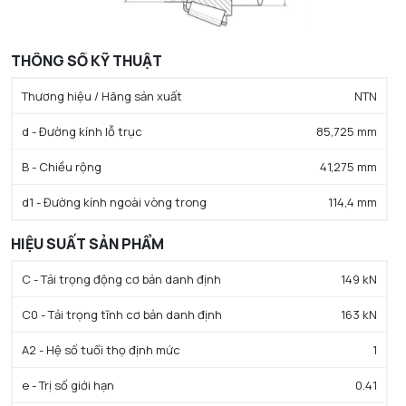
THÔNG SỐ KỸ THUẬT
Thương hiệu / Hãng sản xuất
NTN
d - Đường kính lỗ trục
85,725 mm
B - Chiều rộng
41,275 mm
d1 - Đường kính ngoài vòng trong
114,4 mm
HIỆU SUẤT SẢN PHẨM
C - Tải trọng động cơ bản danh định
149 kN
C0 - Tải trọng tĩnh cơ bản danh định
163 kN
A2 - Hệ số tuổi thọ định mức
1
e - Trị số giới hạn
0.41