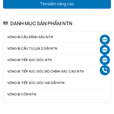
Tìm kiếm nâng cao
DANH MỤC SẢN PHẨM NTN
VÒNG BI CẦU RÃNH SÂU NTN
Ch
VÒNG BI CẦU TỰ LỰA 2 DÃY NTN
Ch
VÒNG BI TIẾP XÚC GÓC NTN
Ch
Gọ
VÒNG BI TIẾP XÚC GÓC ĐỘ CHÍNH XÁC CAO NTN
VÒNG BI TIẾP XÚC GÓC HAI DÃY NTN
VÒNG BI CÔN NTN
VÒNG BI TANG TRỐNG NTN