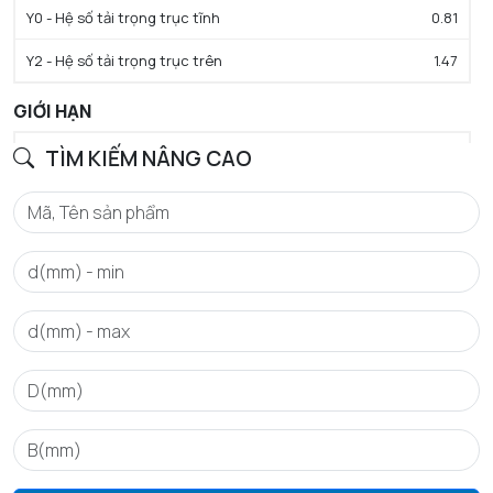
Y0 - Hệ số tải trọng trục tĩnh
0.81
Y2 - Hệ số tải trọng trục trên
1.47
GIỚI HẠN
da max - Đường kính vai tối đa IR
TÌM KIẾM NÂNG CAO
95 mm
db min - Đường kính vai tối thiểu IR
102 mm
ra max - Bán kính góc lượn tối đa
3,5 mm