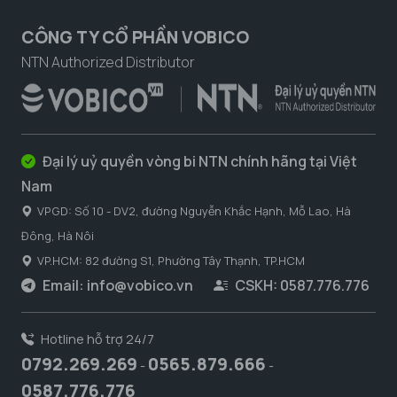
CÔNG TY CỔ PHẦN VOBICO
NTN Authorized Distributor
Đại lý uỷ quyền vòng bi NTN chính hãng tại Việt
Nam
VPGD: Số 10 - DV2, đường Nguyễn Khắc Hạnh, Mỗ Lao, Hà
Đông, Hà Nôi
VP.HCM: 82 đường S1, Phường Tây Thạnh, TP.HCM
Email:
info@vobico.vn
CSKH: 0587.776.776
Hotline hỗ trợ 24/7
0792.269.269
0565.879.666
-
-
0587.776.776