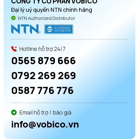
CÔNG TY CỔ PHẦN VOBICO
Đại lý uỷ quyền NTN chính hãng
NTN Authorized Distributor
Hotline hỗ trợ 24/7
0565 879 666
0792 269 269
0587 776 776
Email hỗ trợ / báo giá
info@vobico.vn