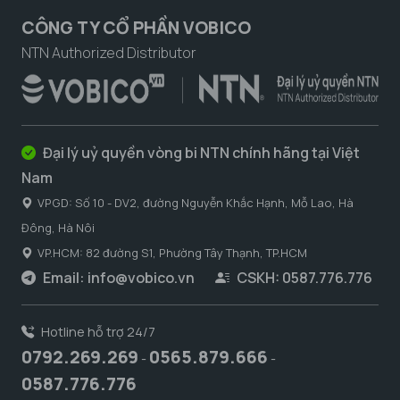
CÔNG TY CỔ PHẦN VOBICO
NTN Authorized Distributor
Đại lý uỷ quyền vòng bi NTN chính hãng tại Việt
Nam
VPGD: Số 10 - DV2, đường Nguyễn Khắc Hạnh, Mỗ Lao, Hà
Đông, Hà Nôi
VP.HCM: 82 đường S1, Phường Tây Thạnh, TP.HCM
Email:
info@vobico.vn
CSKH: 0587.776.776
Hotline hỗ trợ 24/7
0792.269.269
0565.879.666
-
-
0587.776.776