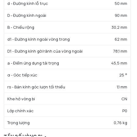
d - Đường kính lỗ trục
50 mm
D - Đường kính ngoài
90 mm
B - Chiều rộng
30,2 mm
d1 - Đường kính ngoài vòng trong
62 mm
D1 - Đường kính gờ/rãnh của vòng ngoài
78,1 mm
a - Điểm ứng dụng tải trọng
45,5 mm
α - Góc tiếp xúc
25 °
rs - Bán kính góc lượn tối thiểu
1,1 mm
Khe hở vòng bi
CN
Lớp chính xác
P0
Trọng lượng
0,76 kg
TẦN SỐ VÒNG BI