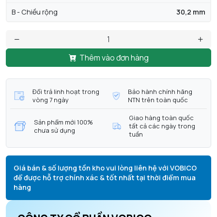
B - Chiều rộng
30,2 mm
Thêm vào đơn hàng
Đổi trả linh hoạt trong
Bảo hành chính hãng
vòng 7 ngày
NTN trên toàn quốc
Giao hàng toàn quốc
Sản phẩm mới 100%
tất cả các ngày trong
chưa sử dụng
tuần
Giá bán & số lượng tồn kho vui lòng liên hệ với VOBICO
để được hỗ trợ chính xác & tốt nhất tại thời điểm mua
hàng