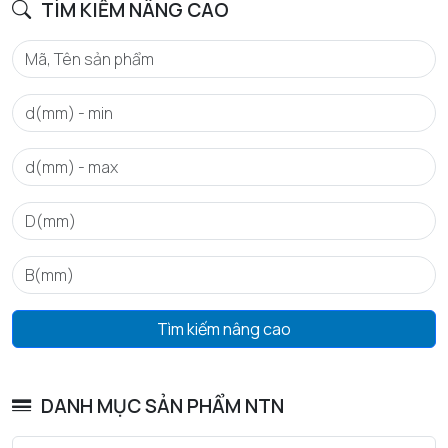
TÌM KIẾM NÂNG CAO
BPFO - Tần số vòng ngoài đặc trưng (60 vòng/phút)
4,191
Hz
BPFI - Tần số vòng trong đặc trưng (60 vòng/phút)
5,809
Hz
FTF - Tần số lồng đặc trưng (60 vòng/phút)
0,419
Hz
BSF - Tần số đặc trưng của phần tử lăn (60 vòng/phút)
5,453
Hz
HIỆU SUẤT SẢN PHẨM
Tìm kiếm nâng cao
C - Tải trọng động cơ bản danh định
48,5 kN
C0 - Tải trọng tĩnh cơ bản danh định
42,2 kN
DANH MỤC SẢN PHẨM NTN
Cu - Giới hạn tải trọng mỏi
2,55 kN