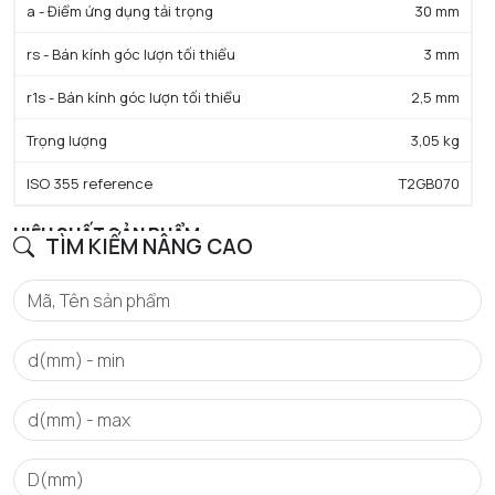
a - Điểm ứng dụng tải trọng
30 mm
rs - Bán kính góc lượn tối thiểu
3 mm
r1s - Bán kính góc lượn tối thiểu
2,5 mm
Trọng lượng
3,05 kg
ISO 355 reference
T2GB070
HIỆU SUẤT SẢN PHẨM
TÌM KIẾM NÂNG CAO
C - Tải trọng động cơ bản danh định
255 kN
C0 - Tải trọng tĩnh cơ bản danh định
272 kN
Cu - Giới hạn tải trọng mỏi
32 kN
A2 - Hệ số tuổi thọ định mức
1
e - Trị số giới hạn
0.35
Y0 - Hệ số tải trọng trục tĩnh
0.96