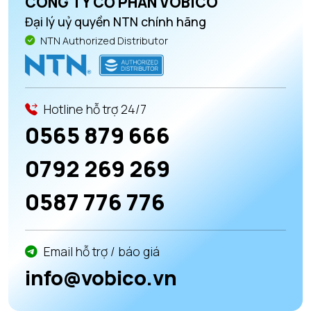
CÔNG TY CỔ PHẦN VOBICO
Đại lý uỷ quyền NTN chính hãng
NTN Authorized Distributor
Hotline hỗ trợ 24/7
0565 879 666
0792 269 269
0587 776 776
Email hỗ trợ / báo giá
info@vobico.vn