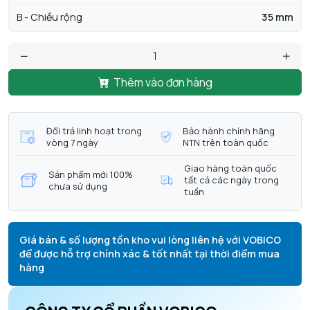
B - Chiều rộng
35 mm
Thêm vào đơn hàng
Đổi trả linh hoạt trong
Bảo hành chính hãng
vòng 7 ngày
NTN trên toàn quốc
Giao hàng toàn quốc
Sản phẩm mới 100%
tất cả các ngày trong
chưa sử dụng
tuần
Giá bán & số lượng tồn kho vui lòng liên hệ với VOBICO
để được hỗ trợ chính xác & tốt nhất tại thời điểm mua
hàng