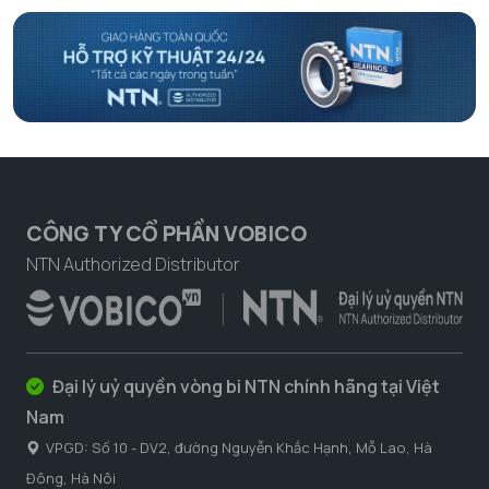
CÔNG TY CỔ PHẦN VOBICO
NTN Authorized Distributor
Đại lý uỷ quyền vòng bi NTN chính hãng tại Việt
Nam
VPGD: Số 10 - DV2, đường Nguyễn Khắc Hạnh, Mỗ Lao, Hà
Đông, Hà Nôi