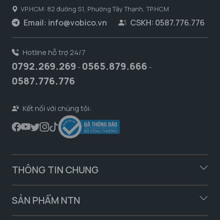
VP.HCM: 82 đường S1, Phường Tây Thạnh, TP.HCM
Email:
info@vobico.vn
CSKH: 0587.776.776
Hotline hỗ trợ 24/7
0792.269.269
0565.879.666
-
-
0587.776.776
Kết nối với chúng tôi:
THÔNG TIN CHUNG
SẢN PHẨM NTN