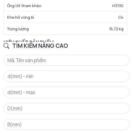
Ống lót tham khảo
H3130
Khe hở vòng bi
C4
Trọng lượng
15,72 kg
HIỆU SUẤT SẢN PHẨM
TÌM KIẾM NÂNG CAO
C - Tải trọng động cơ bản danh định
1060 kN
C0 - Tải trọng tĩnh cơ bản danh định
1350 kN
Cu - Giới hạn tải trọng mỏi
133 kN
e - Trị số giới hạn
0.29
Y0 - Hệ số tải trọng trục tĩnh
2.3
Y1 - Hệ số tải trọng trục thấp hơn
2.35
Y2 - Hệ số tải trọng trục trên
3.5