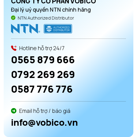
CÔNG TY CỔ PHẦN VOBICO
Đại lý uỷ quyền NTN chính hãng
NTN Authorized Distributor
Hotline hỗ trợ 24/7
0565 879 666
0792 269 269
0587 776 776
Email hỗ trợ / báo giá
info@vobico.vn