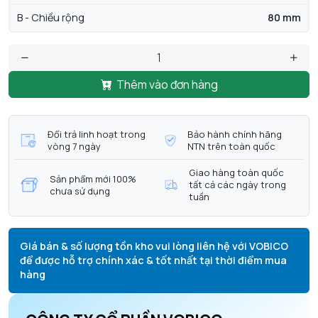
B - Chiều rộng
80 mm
Thêm vào đơn hàng
Đổi trả linh hoạt trong
Bảo hành chính hãng
vòng 7 ngày
NTN trên toàn quốc
Giao hàng toàn quốc
Sản phẩm mới 100%
tất cả các ngày trong
chưa sử dụng
tuần
Giá bán & số lượng tồn kho vui lòng liên hệ với VOBICO
để được hỗ trợ chính xác & tốt nhất tại thời điểm mua
hàng