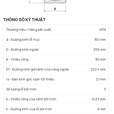
THÔNG SỐ KỸ THUẬT
Thương hiệu / Hãng sản xuất
NTN
d - Đường kính lỗ trục
150 mm
D - Đường kính ngoài
250 mm
B - Chiều rộng
80 mm
D1 - Đường kính gờ/rãnh của vòng ngoài
222,4 mm
rs - Bán kính góc lượn tối thiểu
2,1 mm
Số lượng lỗ bôi trơn
3
b - Chiều rộng của rãnh bôi trơn
12,63 mm
k - Đường kính của lỗ bôi trơn
6 mm