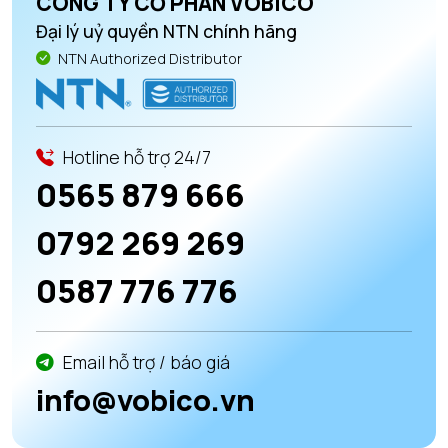
CÔNG TY CỔ PHẦN VOBICO
Đại lý uỷ quyền NTN chính hãng
NTN Authorized Distributor
Hotline hỗ trợ 24/7
0565 879 666
0792 269 269
0587 776 776
Email hỗ trợ / báo giá
info@vobico.vn