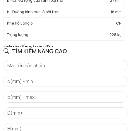
b - Chiều rộng của rãnh bôi trơn
27 mm
k - Đường kính của lỗ bôi trơn
16 mm
Khe hở vòng bi
CN
Trọng lượng
228 kg
HIỆU SUẤT SẢN PHẨM
TÌM KIẾM NÂNG CAO
C - Tải trọng động cơ bản danh định
4490 kN
C0 - Tải trọng tĩnh cơ bản danh định
5450 kN
Cu - Giới hạn tải trọng mỏi
249 kN
e - Trị số giới hạn
0.31
Y0 - Hệ số tải trọng trục tĩnh
2.13
Y1 - Hệ số tải trọng trục thấp hơn
2.18
Y2 - Hệ số tải trọng trục trên
3.24