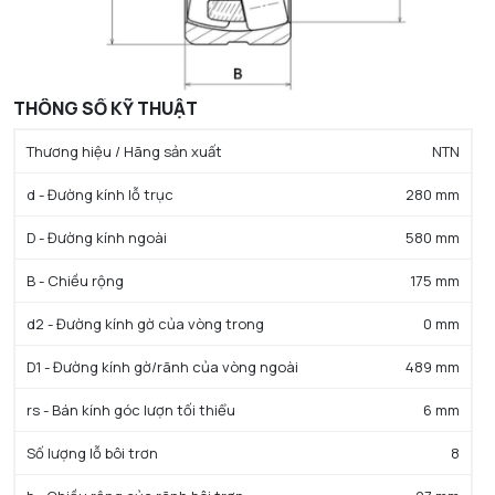
THÔNG SỐ KỸ THUẬT
Thương hiệu / Hãng sản xuất
NTN
d - Đường kính lỗ trục
280 mm
D - Đường kính ngoài
580 mm
B - Chiều rộng
175 mm
d2 - Đường kính gờ của vòng trong
0 mm
D1 - Đường kính gờ/rãnh của vòng ngoài
489 mm
rs - Bán kính góc lượn tối thiểu
6 mm
Số lượng lỗ bôi trơn
8