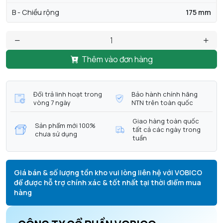
B - Chiều rộng
175 mm
Thêm vào đơn hàng
Đổi trả linh hoạt trong
Bảo hành chính hãng
vòng 7 ngày
NTN trên toàn quốc
Giao hàng toàn quốc
Sản phẩm mới 100%
tất cả các ngày trong
chưa sử dụng
tuần
Giá bán & số lượng tồn kho vui lòng liên hệ với VOBICO
để được hỗ trợ chính xác & tốt nhất tại thời điểm mua
hàng