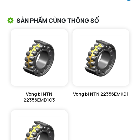
VÒNG BI TANG TRỐNG CHẶN TRỤC NTN
SẢN PHẨM CÙNG THÔNG SỐ
VÒNG BI ĐŨA TRỤ NTN
VÒNG BI KIM NTN
VÒNG BI CHẶN TRỤC NTN
VÒNG BI LĂN TRỤ ĐẨY NTN
GỐI ĐỠ NTN
Vòng bi NTN
Vòng bi NTN 22356EMKD1
GỐI ĐỠ 2 NỬA NTN
22356EMD1C3
PHỤ KIỆN NTN
MÁY GIA NHIỆT NTN