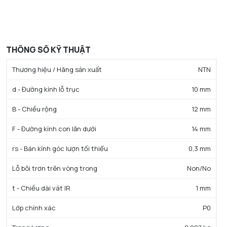
THÔNG SỐ KỸ THUẬT
Thương hiệu / Hãng sản xuất
NTN
d - Đường kính lỗ trục
10 mm
B - Chiều rộng
12 mm
F - Đường kính con lăn dưới
14 mm
rs - Bán kính góc lượn tối thiểu
0,3 mm
Lỗ bôi trơn trên vòng trong
Non/No
t - Chiều dài vát IR
1 mm
Lớp chính xác
P0