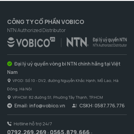
CÔNG TY CỔ PHẦN VOBICO
NTN Authorized Distributor
Đại lý uỷ quyền vòng bi NTN chính hãng tại Việt
Nam
VPGD: Số 10 - DV2, đường Nguyễn Khắc Hạnh, Mỗ Lao, Hà
Đông, Hà Nôi
VP.HCM: 82 đường S1, Phường Tây Thạnh, TP.HCM
Email:
info@vobico.vn
CSKH: 0587.776.776
Hotline hỗ trợ 24/7
0792.269.269
0565.879.666
-
-