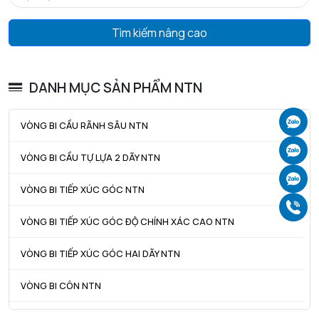
Tìm kiếm nâng cao
DANH MỤC SẢN PHẨM NTN
Ch
VÒNG BI CẦU RÃNH SÂU NTN
Ch
VÒNG BI CẦU TỰ LỰA 2 DÃY NTN
Ch
VÒNG BI TIẾP XÚC GÓC NTN
Gọ
VÒNG BI TIẾP XÚC GÓC ĐỘ CHÍNH XÁC CAO NTN
VÒNG BI TIẾP XÚC GÓC HAI DÃY NTN
VÒNG BI CÔN NTN
VÒNG BI TANG TRỐNG NTN