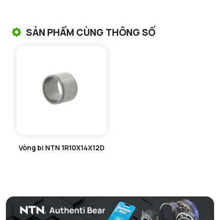
VÒNG BI TANG TRỐNG CHẶN TRỤC NTN
SẢN PHẨM CÙNG THÔNG SỐ
VÒNG BI ĐŨA TRỤ NTN
VÒNG BI KIM NTN
VÒNG BI CHẶN TRỤC NTN
VÒNG BI LĂN TRỤ ĐẨY NTN
GỐI ĐỠ NTN
Vòng bi NTN 1R10X14X12D
GỐI ĐỠ 2 NỬA NTN
PHỤ KIỆN NTN
MÁY GIA NHIỆT NTN