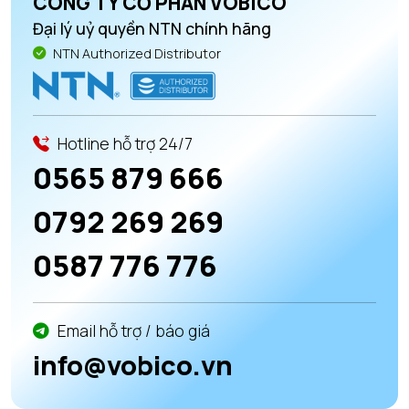
CÔNG TY CỔ PHẦN VOBICO
Đại lý uỷ quyền NTN chính hãng
NTN Authorized Distributor
Hotline hỗ trợ 24/7
0565 879 666
0792 269 269
0587 776 776
Email hỗ trợ / báo giá
info@vobico.vn