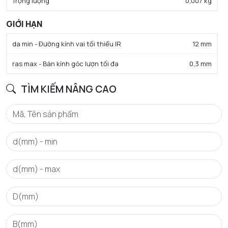
Trọng lượng
0,007 kg
GIỚI HẠN
da min - Đường kính vai tối thiểu IR
12 mm
ras max - Bán kính góc lượn tối đa
0,3 mm
TÌM KIẾM NÂNG CAO