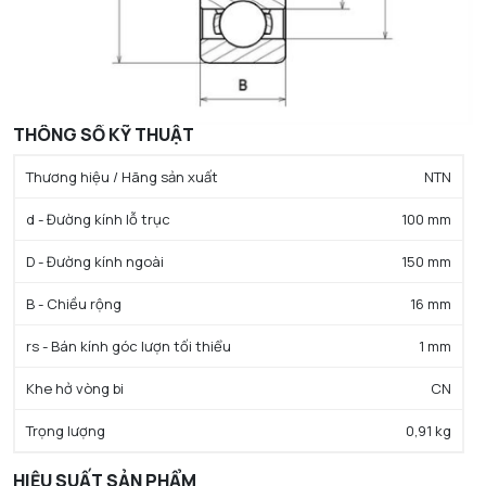
THÔNG SỐ KỸ THUẬT
Thương hiệu / Hãng sản xuất
NTN
d - Đường kính lỗ trục
100 mm
D - Đường kính ngoài
150 mm
B - Chiều rộng
16 mm
rs - Bán kính góc lượn tối thiểu
1 mm
Khe hở vòng bi
CN
Trọng lượng
0,91 kg
HIỆU SUẤT SẢN PHẨM