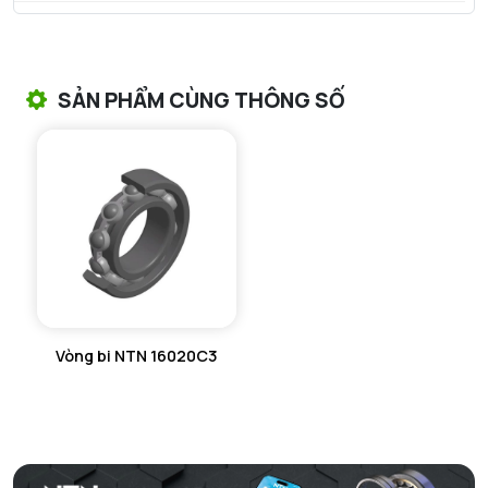
VÒNG BI TANG TRỐNG NTN
VÒNG BI TANG TRỐNG CHẶN TRỤC NTN
SẢN PHẨM CÙNG THÔNG SỐ
VÒNG BI ĐŨA TRỤ NTN
VÒNG BI KIM NTN
VÒNG BI CHẶN TRỤC NTN
VÒNG BI LĂN TRỤ ĐẨY NTN
GỐI ĐỠ NTN
Vòng bi NTN 16020C3
GỐI ĐỠ 2 NỬA NTN
PHỤ KIỆN NTN
MÁY GIA NHIỆT NTN