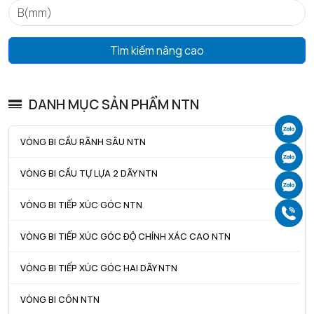
ra max - Bán kính góc lượn tối đa trục & vỏ
1 mm
Tìm kiếm nâng cao
DANH MỤC SẢN PHẨM NTN
Ch
VÒNG BI CẦU RÃNH SÂU NTN
Ch
VÒNG BI CẦU TỰ LỰA 2 DÃY NTN
Ch
VÒNG BI TIẾP XÚC GÓC NTN
Gọ
VÒNG BI TIẾP XÚC GÓC ĐỘ CHÍNH XÁC CAO NTN
VÒNG BI TIẾP XÚC GÓC HAI DÃY NTN
VÒNG BI CÔN NTN