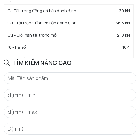
C - Tải trọng động cơ bản danh định
39 kN
C0 - Tải trọng tĩnh cơ bản danh định
36,5 kN
Cu - Giới hạn tải trọng mỏi
2,18 kN
f0 - Hệ số
16.4
N lim - Tốc độ giới hạn bôi trơn dầu
5000 tr/min
TÌM KIẾM NÂNG CAO
N lim - Tốc độ giới hạn bôi trơn mỡ
4200 tr/min
Tmin - Nhiệt độ hoạt động tối thiểu
-40 °C
Tmax - Nhiệt độ hoạt động tối đa
120 °C
GIỚI HẠN
da min - Đường kính vai tối thiểu IR
105 mm
Da max - Đường kính vai tối đa OR
145 mm