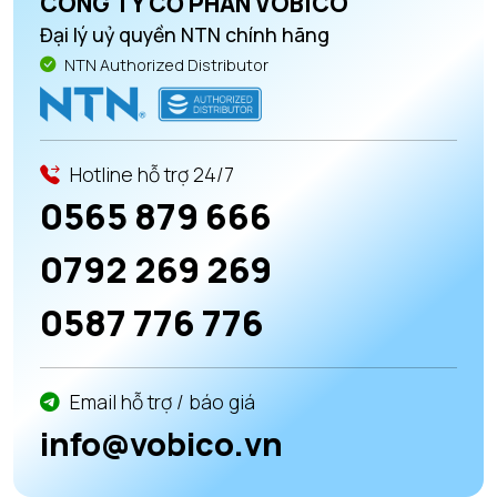
CÔNG TY CỔ PHẦN VOBICO
Đại lý uỷ quyền NTN chính hãng
NTN Authorized Distributor
Hotline hỗ trợ 24/7
0565 879 666
0792 269 269
0587 776 776
Email hỗ trợ / báo giá
info@vobico.vn