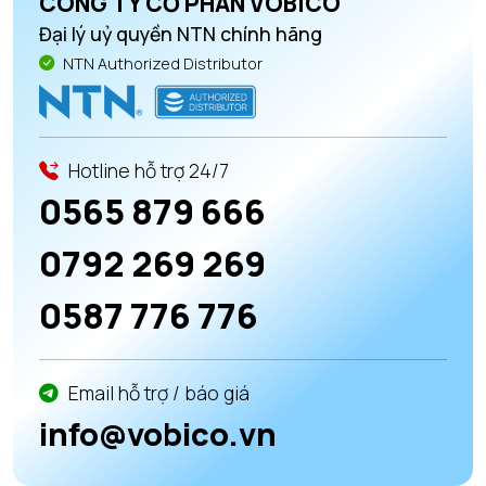
CÔNG TY CỔ PHẦN VOBICO
Đại lý uỷ quyền NTN chính hãng
NTN Authorized Distributor
Hotline hỗ trợ 24/7
0565 879 666
0792 269 269
0587 776 776
Email hỗ trợ / báo giá
info@vobico.vn