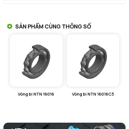
VÒNG BI TANG TRỐNG NTN
VÒNG BI TANG TRỐNG CHẶN TRỤC NTN
SẢN PHẨM CÙNG THÔNG SỐ
VÒNG BI ĐŨA TRỤ NTN
VÒNG BI KIM NTN
VÒNG BI CHẶN TRỤC NTN
VÒNG BI LĂN TRỤ ĐẨY NTN
GỐI ĐỠ NTN
Vòng bi NTN 16016
Vòng bi NTN 16016C3
GỐI ĐỠ 2 NỬA NTN
PHỤ KIỆN NTN
MÁY GIA NHIỆT NTN