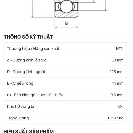
THÔNG SỐ KỸ THUẬT
Thương hiệu / Hãng sản xuất
NTN
d - Đường kính lỗ trục
80 mm
D - Đường kính ngoài
125 mm
B - Chiều rộng
14 mm
rs - Bán kính góc lượn tối thiểu
0,6 mm
Khe hở vòng bi
C4
Trọng lượng
0,597 kg
HIỆU SUẤT SẢN PHẨM