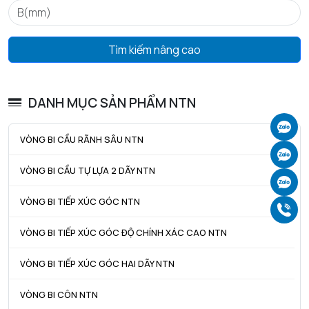
ra max - Bán kính góc lượn tối đa trục & vỏ
0,6 mm
Tìm kiếm nâng cao
DANH MỤC SẢN PHẨM NTN
Ch
VÒNG BI CẦU RÃNH SÂU NTN
Ch
VÒNG BI CẦU TỰ LỰA 2 DÃY NTN
Ch
VÒNG BI TIẾP XÚC GÓC NTN
Gọ
VÒNG BI TIẾP XÚC GÓC ĐỘ CHÍNH XÁC CAO NTN
VÒNG BI TIẾP XÚC GÓC HAI DÃY NTN
VÒNG BI CÔN NTN