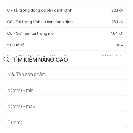
C - Tải trọng động cơ bản danh định
28,1 kN
C0 - Tải trọng tĩnh cơ bản danh định
25,1 kN
Cu - Giới hạn tải trọng mỏi
1,64 kN
f0 - Hệ số
16.4
N lim - Tốc độ giới hạn bôi trơn dầu
6200 tr/min
TÌM KIẾM NÂNG CAO
N lim - Tốc độ giới hạn bôi trơn mỡ
5300 tr/min
Tmin - Nhiệt độ hoạt động tối thiểu
-40 °C
Tmax - Nhiệt độ hoạt động tối đa
120 °C
GIỚI HẠN
da min - Đường kính vai tối thiểu IR
84 mm
Da max - Đường kính vai tối đa OR
121 mm