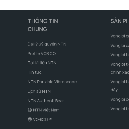
THÔNG TIN
SẢN P
CHUNG
Vòng bi c
Đại lý uỷ quyền NTN
Vòng bi c
Profile VOBICO
Vòng bi t
Tải tài liệu NTN
Vòng bi t
Tin tức
chính xá
NTN Portable Vibroscope
Vòng bi t
dãy
Lịch sử NTN
Vòng bi 
NTN Authenti Bear
Vòng bi t
NTN Việt Nam
.vn
VOBICO