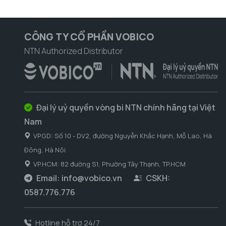
CÔNG TY CỔ PHẦN VOBICO
NTN Authorized Distributor
Đại lý uỷ quyền vòng bi NTN chính hãng tại Việt
Nam
VPGD: Số 10 - DV2, đường Nguyễn Khắc Hạnh, Mỗ Lao, Hà
Đông, Hà Nôi
VP.HCM: 82 đường S1, Phường Tây Thạnh, TP.HCM
Email:
info@vobico.vn
CSKH:
0587.776.776
Hotline hỗ trợ 24/7