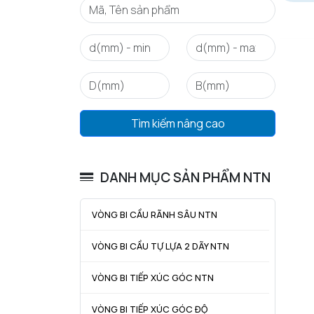
Tìm kiếm nâng cao
DANH MỤC SẢN PHẨM NTN
VÒNG BI CẦU RÃNH SÂU NTN
VÒNG BI CẦU TỰ LỰA 2 DÃY NTN
VÒNG BI TIẾP XÚC GÓC NTN
VÒNG BI TIẾP XÚC GÓC ĐỘ