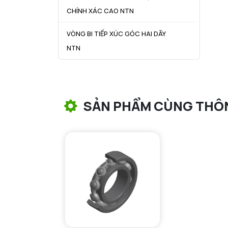
CHÍNH XÁC CAO NTN
VÒNG BI TIẾP XÚC GÓC HAI DÃY
NTN
VÒNG BI CÔN NTN
VÒNG BI TANG TRỐNG NTN
SẢN PHẨM CÙNG THÔ
VÒNG BI TANG TRỐNG CHẶN
TRỤC NTN
VÒNG BI ĐŨA TRỤ NTN
VÒNG BI KIM NTN
VÒNG BI CHẶN TRỤC NTN
VÒNG BI LĂN TRỤ ĐẨY NTN