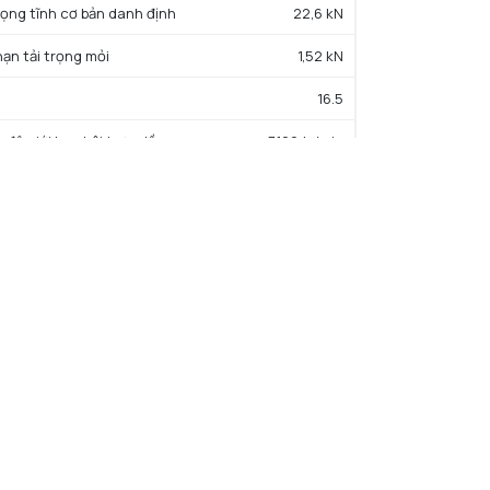
trọng tĩnh cơ bản danh định
22,6 kN
hạn tải trọng mỏi
1,52 kN
16.5
c độ giới hạn bôi trơn dầu
7100 tr/min
c độ giới hạn bôi trơn mỡ
6100 tr/min
iệt độ hoạt động tối thiểu
-40 °C
iệt độ hoạt động tối đa
120 °C
ường kính vai tối thiểu IR
74 mm
Đường kính vai tối đa OR
106 mm
Bán kính góc lượn tối đa trục & vỏ
0,6 mm