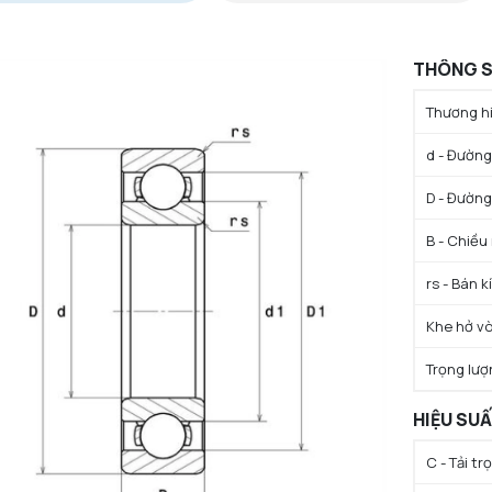
THÔNG S
Thương hi
d - Đường 
D - Đường
B - Chiều
rs - Bán k
Khe hở vò
Trọng lượ
HIỆU SU
C - Tải t