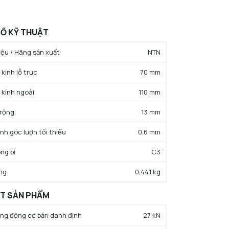
Ố KỸ THUẬT
ệu / Hãng sản xuất
NTN
kính lỗ trục
70 mm
 kính ngoài
110 mm
 rộng
13 mm
ính góc lượn tối thiểu
0,6 mm
ng bi
C3
ng
0,441 kg
ẤT SẢN PHẨM
rọng động cơ bản danh định
27 kN