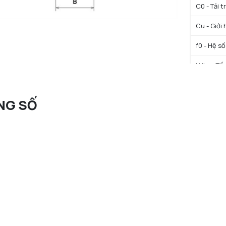
C0 - Tải 
Cu - Giới 
f0 - Hệ số
N lim - Tố
N lim - Tố
NG SỐ
Tmin - Nh
Tmax - Nh
GIỚI HẠN
da min - Đ
Da max - 
ra max - 