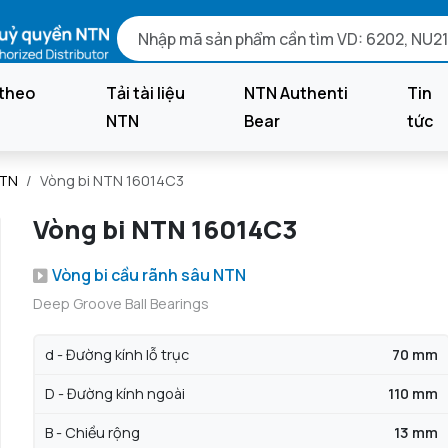
theo
Tải tài liệu
NTN Authenti
Tin
NTN
Bear
tức
NTN
Vòng bi NTN 16014C3
Vòng bi NTN 16014C3
Vòng bi cầu rãnh sâu NTN
Deep Groove Ball Bearings
d - Đường kính lỗ trục
70 mm
D - Đường kính ngoài
110 mm
B - Chiều rộng
13 mm