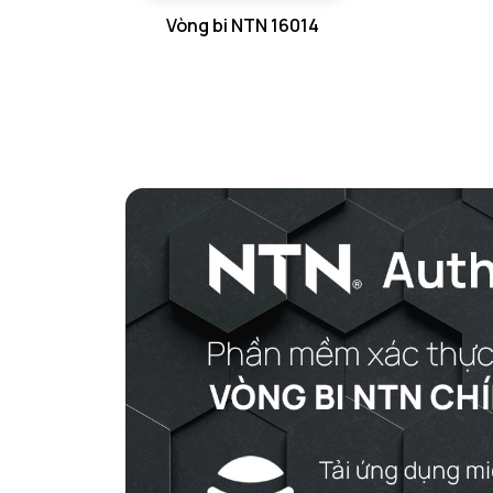
Vòng bi NTN 16014
GỐI ĐỠ NTN
GỐI ĐỠ 2 NỬA NTN
PHỤ KIỆN NTN
MÁY GIA NHIỆT NTN