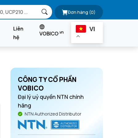
Đơn hàng
(0)
Liên
VI
.vn
VOBICO
hệ
CÔNG TY CỔ PHẦN
VOBICO
Đại lý uỷ quyền NTN chính
hãng
NTN Authorized Distributor