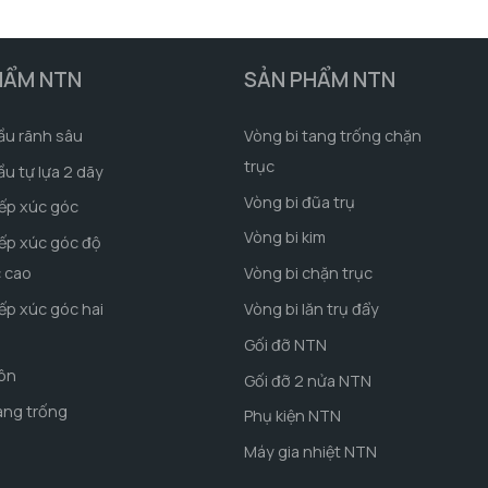
HẨM NTN
SẢN PHẨM NTN
ầu rãnh sâu
Vòng bi tang trống chặn
trục
ầu tự lựa 2 dãy
Vòng bi đũa trụ
iếp xúc góc
Vòng bi kim
iếp xúc góc độ
c cao
Vòng bi chặn trục
iếp xúc góc hai
Vòng bi lăn trụ đẩy
Gối đỡ NTN
côn
Gối đỡ 2 nửa NTN
ang trống
Phụ kiện NTN
Máy gia nhiệt NTN