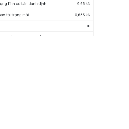
trọng tĩnh cơ bản danh định
9,65 kN
hạn tải trọng mỏi
0,685 kN
16
c độ giới hạn bôi trơn dầu
12000 tr/min
c độ giới hạn bôi trơn mỡ
10000 tr/min
iệt độ hoạt động tối thiểu
-40 °C
iệt độ hoạt động tối đa
120 °C
ường kính vai tối thiểu IR
42 mm
Đường kính vai tối đa OR
66 mm
Bán kính góc lượn tối đa trục & vỏ
0,3 mm