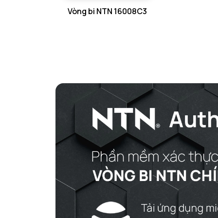
Vòng bi NTN 16008C3
GỐI ĐỠ NTN
GỐI ĐỠ 2 NỬA NTN
PHỤ KIỆN NTN
MÁY GIA NHIỆT NTN