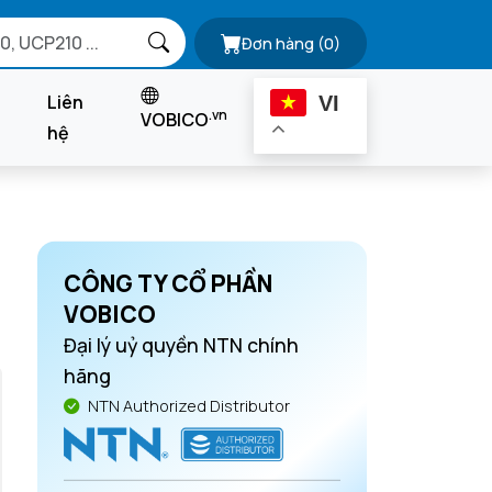
Đơn hàng
(0)
Liên
VI
.vn
VOBICO
hệ
CÔNG TY CỔ PHẦN
VOBICO
Đại lý uỷ quyền NTN chính
hãng
NTN Authorized Distributor