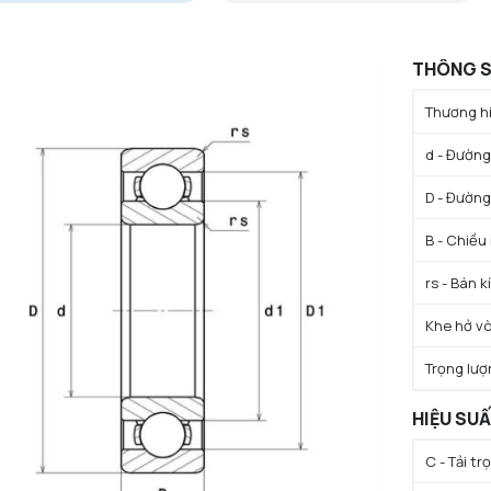
THÔNG S
Thương hi
d - Đường 
D - Đường
B - Chiều
rs - Bán k
Khe hở vò
Trọng lượ
HIỆU SU
C - Tải t