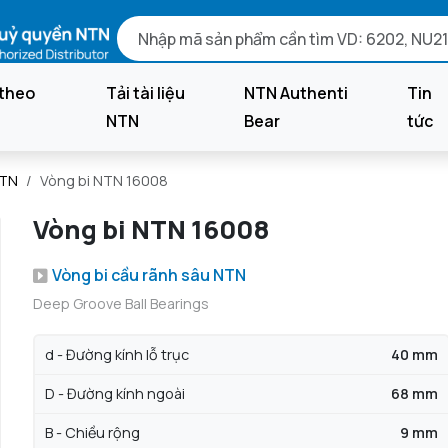
theo
Tải tài liệu
NTN Authenti
Tin
NTN
Bear
tức
NTN
Vòng bi NTN 16008
Vòng bi NTN 16008
Vòng bi cầu rãnh sâu NTN
Deep Groove Ball Bearings
d - Đường kính lỗ trục
40 mm
D - Đường kính ngoài
68 mm
B - Chiều rộng
9 mm