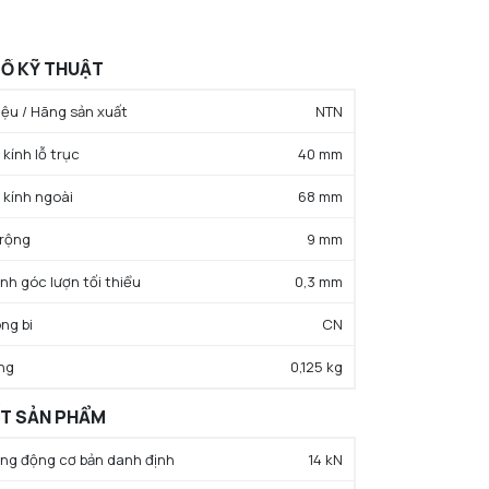
Ố KỸ THUẬT
ệu / Hãng sản xuất
NTN
kính lỗ trục
40 mm
 kính ngoài
68 mm
 rộng
9 mm
ính góc lượn tối thiểu
0,3 mm
ng bi
CN
ng
0,125 kg
ẤT SẢN PHẨM
rọng động cơ bản danh định
14 kN