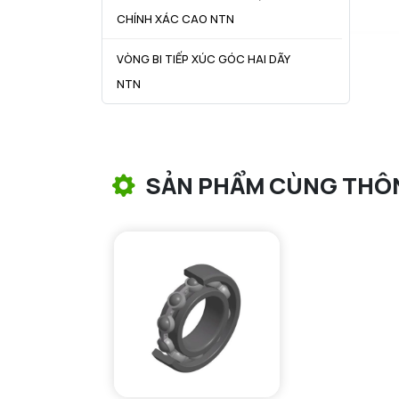
CHÍNH XÁC CAO NTN
VÒNG BI TIẾP XÚC GÓC HAI DÃY
NTN
VÒNG BI CÔN NTN
VÒNG BI TANG TRỐNG NTN
SẢN PHẨM CÙNG THÔ
VÒNG BI TANG TRỐNG CHẶN
TRỤC NTN
VÒNG BI ĐŨA TRỤ NTN
VÒNG BI KIM NTN
VÒNG BI CHẶN TRỤC NTN
VÒNG BI LĂN TRỤ ĐẨY NTN