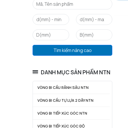
Tìm kiếm nâng cao
DANH MỤC SẢN PHẨM NTN
VÒNG BI CẦU RÃNH SÂU NTN
VÒNG BI CẦU TỰ LỰA 2 DÃY NTN
VÒNG BI TIẾP XÚC GÓC NTN
VÒNG BI TIẾP XÚC GÓC ĐỘ