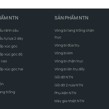
HẨM NTN
SẢN PHẨM NTN
ầu rãnh sâu
Vòng bi tang trống chặn
trục
ầu tự lựa 2 dãy
Vòng bi đũa trụ
iếp xúc góc
Vòng bi kim
iếp xúc góc độ
c cao
Vòng bi chặn trục
iếp xúc góc hai
Vòng bi lăn trụ đẩy
Gối đỡ NTN
côn
Gối đỡ 2 nửa NTN
ang trống
Phụ kiện NTN
Máy gia nhiệt NTN