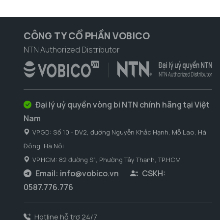
CÔNG TY CỔ PHẦN VOBICO
NTN Authorized Distributor
Đại lý uỷ quyền vòng bi NTN chính hãng tại Việt
Nam
VPGD: Số 10 - DV2, đường Nguyễn Khắc Hạnh, Mỗ Lao, Hà
Đông, Hà Nôi
VP.HCM: 82 đường S1, Phường Tây Thạnh, TP.HCM
Email:
info@vobico.vn
CSKH:
0587.776.776
Hotline hỗ trợ 24/7