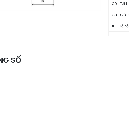
C0 - Tải 
Cu - Giới 
f0 - Hệ số
N lim - Tố
N lim - Tố
NG SỐ
Tmin - Nh
Tmax - Nh
GIỚI HẠN
da min - Đ
Da max - 
ra max - 