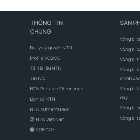
THÔNG TIN
SẢN P
CHUNG
Vòng bi c
Đại lý uỷ quyền NTN
Vòng bi c
Profile VOBICO
Vòng bi t
Tải tài liệu NTN
Vòng bi t
Tin tức
chính xá
NTN Portable Vibroscope
Vòng bi t
dãy
Lịch sử NTN
Vòng bi 
NTN Authenti Bear
Vòng bi t
NTN Việt Nam
.vn
VOBICO