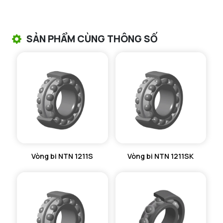
VÒNG BI TANG TRỐNG NTN
VÒNG BI TANG TRỐNG CHẶN TRỤC NTN
SẢN PHẨM CÙNG THÔNG SỐ
VÒNG BI ĐŨA TRỤ NTN
VÒNG BI KIM NTN
VÒNG BI CHẶN TRỤC NTN
VÒNG BI LĂN TRỤ ĐẨY NTN
GỐI ĐỠ NTN
Vòng bi NTN 1211S
Vòng bi NTN 1211SK
GỐI ĐỠ 2 NỬA NTN
PHỤ KIỆN NTN
MÁY GIA NHIỆT NTN