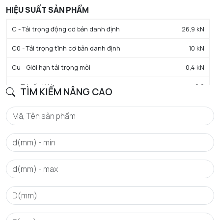
HIỆU SUẤT SẢN PHẨM
C - Tải trọng động cơ bản danh định
26,9 kN
C0 - Tải trọng tĩnh cơ bản danh định
10 kN
Cu - Giới hạn tải trọng mỏi
0,4 kN
e - Trị số giới hạn
0.2
TÌM KIẾM NÂNG CAO
Y0 - Hệ số tải trọng trục tĩnh
3.3
Y1 - Hệ số tải trọng trục thấp hơn
3.2
Y2 - Hệ số tải trọng trục trên
4.9
N lim - Tốc độ giới hạn bôi trơn dầu
7100 tr/min
N lim - Tốc độ giới hạn bôi trơn mỡ
6000 tr/min
Tmin - Nhiệt độ hoạt động tối thiểu
-20 °C