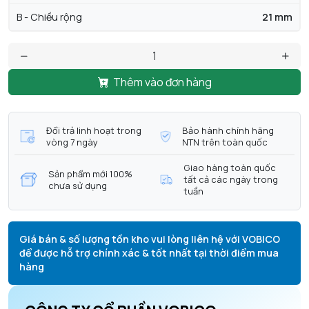
B - Chiều rộng
21 mm
Thêm vào đơn hàng
Đổi trả linh hoạt trong
Bảo hành chính hãng
vòng 7 ngày
NTN trên toàn quốc
Giao hàng toàn quốc
Sản phẩm mới 100%
tất cả các ngày trong
chưa sử dụng
tuần
Giá bán & số lượng tồn kho vui lòng liên hệ với VOBICO
để được hỗ trợ chính xác & tốt nhất tại thời điểm mua
hàng