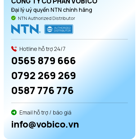
CÔNG TY CỔ PHẦN VOBICO
Đại lý uỷ quyền NTN chính hãng
NTN Authorized Distributor
Hotline hỗ trợ 24/7
0565 879 666
0792 269 269
0587 776 776
Email hỗ trợ / báo giá
info@vobico.vn