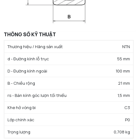
THÔNG SỐ KỸ THUẬT
Thương hiệu / Hãng sản xuất
NTN
d - Đường kính lỗ trục
55 mm
D - Đường kính ngoài
100 mm
B - Chiều rộng
21 mm
rs - Bán kính góc lượn tối thiểu
1,5 mm
Khe hở vòng bi
C3
Lớp chính xác
P0
Trọng lượng
0,708 kg