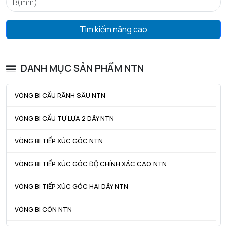
Tmax - Nhiệt độ hoạt động tối đa
120 °C
GIỚI HẠN
Tìm kiếm nâng cao
da min - Đường kính vai tối thiểu IR
63 mm
Da max - Đường kính vai tối đa OR
92 mm
DANH MỤC SẢN PHẨM NTN
ra max - Bán kính góc lượn tối đa trục & vỏ
1,5 mm
VÒNG BI CẦU RÃNH SÂU NTN
VÒNG BI CẦU TỰ LỰA 2 DÃY NTN
VÒNG BI TIẾP XÚC GÓC NTN
VÒNG BI TIẾP XÚC GÓC ĐỘ CHÍNH XÁC CAO NTN
VÒNG BI TIẾP XÚC GÓC HAI DÃY NTN
VÒNG BI CÔN NTN