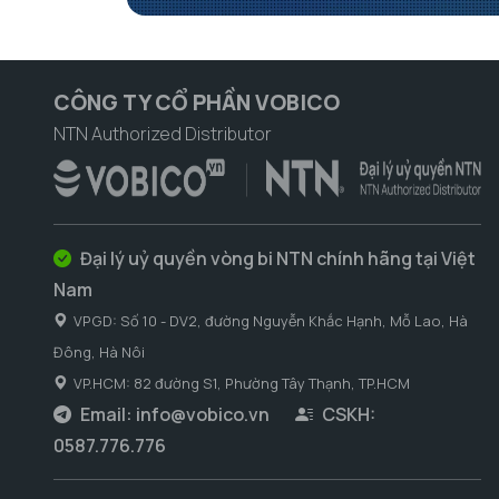
CÔNG TY CỔ PHẦN VOBICO
NTN Authorized Distributor
Đại lý uỷ quyền vòng bi NTN chính hãng tại Việt
Nam
VPGD: Số 10 - DV2, đường Nguyễn Khắc Hạnh, Mỗ Lao, Hà
Đông, Hà Nôi
VP.HCM: 82 đường S1, Phường Tây Thạnh, TP.HCM
Email:
info@vobico.vn
CSKH:
0587.776.776