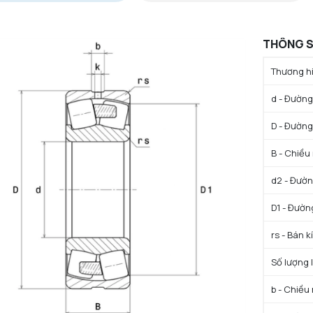
THÔNG S
Thương hi
d - Đường 
D - Đường
B - Chiều
d2 - Đườn
D1 - Đườn
rs - Bán k
Số lượng l
b - Chiều