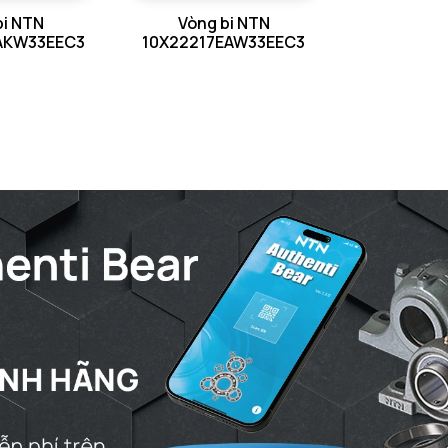
bi NTN
Vòng bi NTN
Tmax - Nh
AKW33EEC3
10X22217EAW33EEC3
GIỚI HẠN
da min - Đ
da max - 
db - Đườn
Da max - 
ra max - 