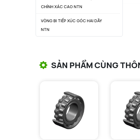
CHÍNH XÁC CAO NTN
VÒNG BI TIẾP XÚC GÓC HAI DÃY
NTN
VÒNG BI CÔN NTN
VÒNG BI TANG TRỐNG NTN
SẢN PHẨM CÙNG THÔ
VÒNG BI TANG TRỐNG CHẶN
TRỤC NTN
VÒNG BI ĐŨA TRỤ NTN
VÒNG BI KIM NTN
VÒNG BI CHẶN TRỤC NTN
VÒNG BI LĂN TRỤ ĐẨY NTN