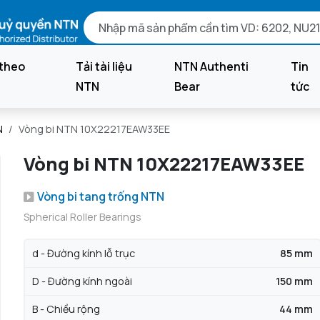
theo
Tải tài liệu
NTN Authenti
Tin
NTN
Bear
tức
N
Vòng bi NTN 10X22217EAW33EE
Vòng bi NTN 10X22217EAW33EE
Vòng bi tang trống NTN
Spherical Roller Bearings
d - Đường kính lỗ trục
85 mm
D - Đường kính ngoài
150 mm
B - Chiều rộng
44 mm