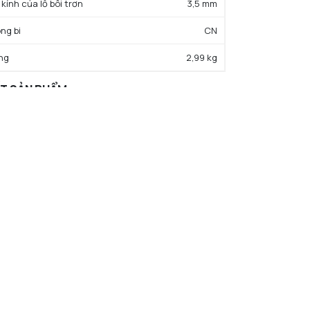
kính của lỗ bôi trơn
3,5 mm
ng bi
CN
ng
2,99 kg
ẤT SẢN PHẨM
rọng động cơ bản danh định
324 kN
trọng tĩnh cơ bản danh định
330 kN
hạn tải trọng mỏi
38 kN
giới hạn
0.22
 tải trọng trục tĩnh
3
 tải trọng trục thấp hơn
3.07
 tải trọng trục trên
4.57
iệt độ hoạt động tối thiểu
-20 °C