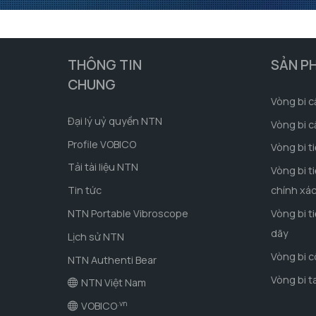
THÔNG TIN
SẢN P
CHUNG
Vòng bi c
Đại lý uỷ quyền NTN
Vòng bi c
Profile VOBICO
Vòng bi t
Tải tài liệu NTN
Vòng bi t
Tin tức
chính xá
NTN Portable Vibroscope
Vòng bi t
dãy
Lịch sử NTN
Vòng bi 
NTN Authenti Bear
Vòng bi t
NTN Việt Nam
.vn
VOBICO