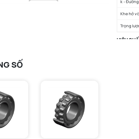
k - Đường 
Khe hở vò
Trọng lượ
HIỆU SU
C - Tải t
NG SỐ
C0 - Tải 
Cu - Giới 
e - Trị số 
Y0 - Hệ số
Y1 - Hệ số
Y2 - Hệ số
Tmin - Nh