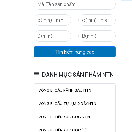
Tìm kiếm nâng cao
DANH MỤC SẢN PHẨM NTN
VÒNG BI CẦU RÃNH SÂU NTN
VÒNG BI CẦU TỰ LỰA 2 DÃY NTN
VÒNG BI TIẾP XÚC GÓC NTN
VÒNG BI TIẾP XÚC GÓC ĐỘ