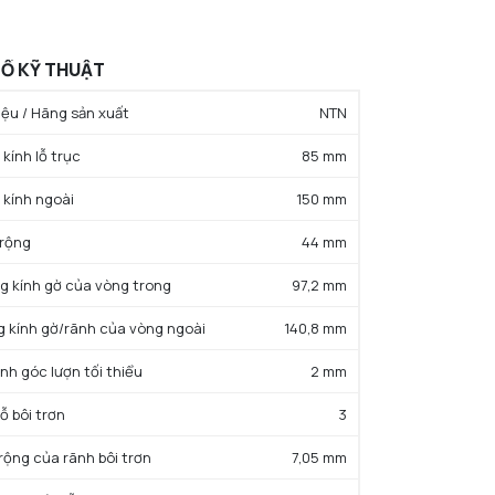
Ố KỸ THUẬT
ệu / Hãng sản xuất
NTN
kính lỗ trục
85 mm
 kính ngoài
150 mm
 rộng
44 mm
g kính gờ của vòng trong
97,2 mm
g kính gờ/rãnh của vòng ngoài
140,8 mm
ính góc lượn tối thiểu
2 mm
ỗ bôi trơn
3
 rộng của rãnh bôi trơn
7,05 mm