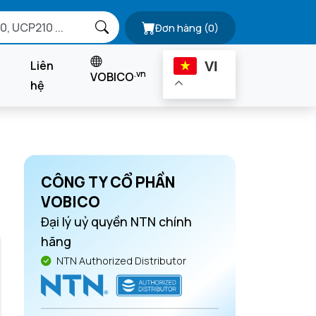
Đơn hàng
(0)
Liên
VI
.vn
VOBICO
hệ
CÔNG TY CỔ PHẦN
VOBICO
Đại lý uỷ quyền NTN chính
hãng
NTN Authorized Distributor