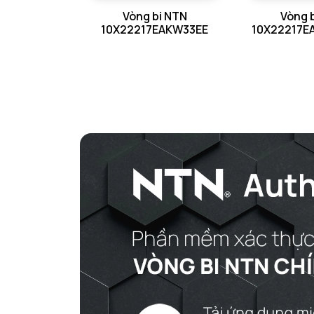
Vòng bi NTN
Vòng 
GỐI ĐỠ NTN
10X22217EAKW33EE
10X22217E
GỐI ĐỠ 2 NỬA NTN
PHỤ KIỆN NTN
MÁY GIA NHIỆT NTN