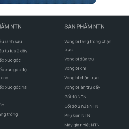
HẨM NTN
SẢN PHẨM NTN
ầu rãnh sâu
Vòng bi tang trống chặn
trục
ầu tự lựa 2 dãy
Vòng bi đũa trụ
iếp xúc góc
Vòng bi kim
iếp xúc góc độ
c cao
Vòng bi chặn trục
iếp xúc góc hai
Vòng bi lăn trụ đẩy
Gối đỡ NTN
côn
Gối đỡ 2 nửa NTN
ang trống
Phụ kiện NTN
Máy gia nhiệt NTN