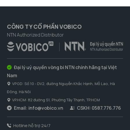
CÔNG TY CỔ PHẦN VOBICO
NTN Authorized Distributor
Đại lý uỷ quyền vòng bi NTN chính hãng tại Việt
Nam
VPGD: Số 10 - DV2, đường Nguyễn Khắc Hạnh, Mỗ Lao, Hà
Đông, Hà Nôi
VP.HCM: 82 đường S1, Phường Tây Thạnh, TP.HCM
Email:
info@vobico.vn
CSKH: 0587.776.776
Hotline hỗ trợ 24/7