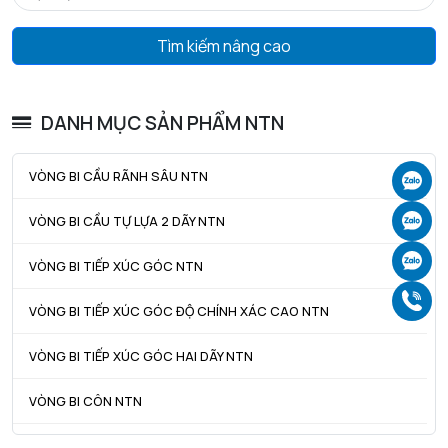
Tmin - Nhiệt độ hoạt động tối thiểu
-20 °C
Tìm kiếm nâng cao
Tmax - Nhiệt độ hoạt động tối đa
110 °C
GIỚI HẠN
DANH MỤC SẢN PHẨM NTN
da min - Đường kính vai tối thiểu IR
91 mm
VÒNG BI CẦU RÃNH SÂU NTN
Ch
da max - Đường kính vai tối đa IR
91,3 mm
Ch
VÒNG BI CẦU TỰ LỰA 2 DÃY NTN
db - Đường kính tối thiểu cho ống lót
0 mm
Ch
VÒNG BI TIẾP XÚC GÓC NTN
Da max - Đường kính vai tối đa OR
131,5 mm
Gọ
ra max - Bán kính góc lượn tối đa trục & vỏ
2 mm
VÒNG BI TIẾP XÚC GÓC ĐỘ CHÍNH XÁC CAO NTN
VÒNG BI TIẾP XÚC GÓC HAI DÃY NTN
VÒNG BI CÔN NTN
VÒNG BI TANG TRỐNG NTN