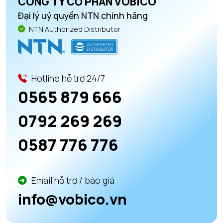
CÔNG TY CỔ PHẦN VOBICO
Đại lý uỷ quyền NTN chính hãng
NTN Authorized Distributor
Hotline hỗ trợ 24/7
0565 879 666
0792 269 269
0587 776 776
Email hỗ trợ / báo giá
info@vobico.vn