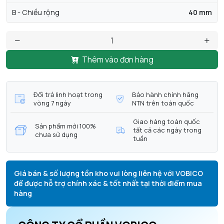
B - Chiều rộng
40 mm
Thêm vào đơn hàng
Đổi trả linh hoạt trong
Bảo hành chính hãng
vòng 7 ngày
NTN trên toàn quốc
Giao hàng toàn quốc
Sản phẩm mới 100%
tất cả các ngày trong
chưa sử dụng
tuần
Giá bán & số lượng tồn kho vui lòng liên hệ với VOBICO
để được hỗ trợ chính xác & tốt nhất tại thời điểm mua
hàng