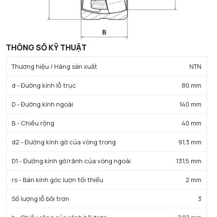
THÔNG SỐ KỸ THUẬT
Thương hiệu / Hãng sản xuất
NTN
d - Đường kính lỗ trục
80 mm
D - Đường kính ngoài
140 mm
B - Chiều rộng
40 mm
d2 - Đường kính gờ của vòng trong
91,3 mm
D1 - Đường kính gờ/rãnh của vòng ngoài
131,5 mm
rs - Bán kính góc lượn tối thiểu
2 mm
Số lượng lỗ bôi trơn
3