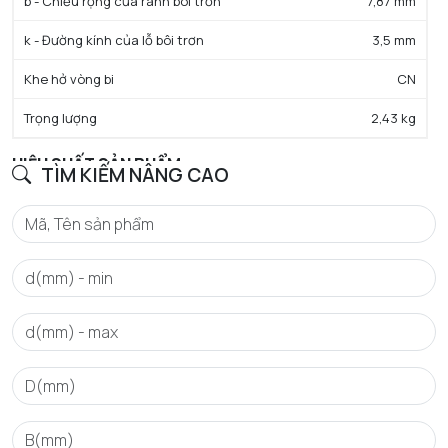
b - Chiều rộng của rãnh bôi trơn
7,87 mm
k - Đường kính của lỗ bôi trơn
3,5 mm
Khe hở vòng bi
CN
Trọng lượng
2,43 kg
HIỆU SUẤT SẢN PHẨM
TÌM KIẾM NÂNG CAO
C - Tải trọng động cơ bản danh định
278 kN
C0 - Tải trọng tĩnh cơ bản danh định
287 kN
Cu - Giới hạn tải trọng mỏi
33,8 kN
e - Trị số giới hạn
0.22
Y0 - Hệ số tải trọng trục tĩnh
3.07
Y1 - Hệ số tải trọng trục thấp hơn
3.14
Y2 - Hệ số tải trọng trục trên
4.67