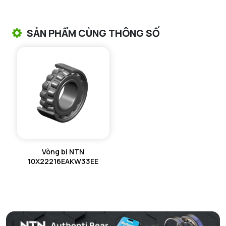
VÒNG BI TANG TRỐNG CHẶN TRỤC NTN
SẢN PHẨM CÙNG THÔNG SỐ
VÒNG BI ĐŨA TRỤ NTN
VÒNG BI KIM NTN
VÒNG BI CHẶN TRỤC NTN
VÒNG BI LĂN TRỤ ĐẨY NTN
GỐI ĐỠ NTN
Vòng bi NTN
GỐI ĐỠ 2 NỬA NTN
10X22216EAKW33EE
PHỤ KIỆN NTN
MÁY GIA NHIỆT NTN