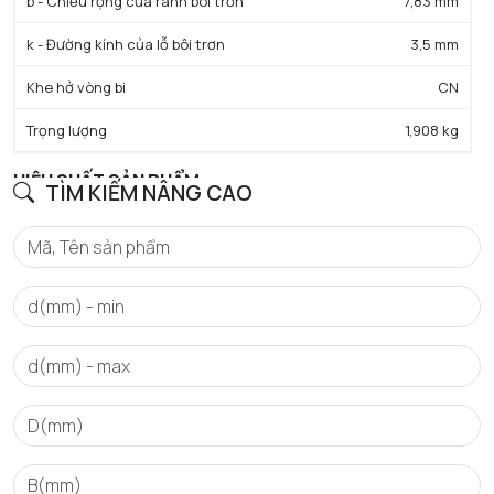
b - Chiều rộng của rãnh bôi trơn
7,83 mm
k - Đường kính của lỗ bôi trơn
3,5 mm
Khe hở vòng bi
CN
Trọng lượng
1,908 kg
HIỆU SUẤT SẢN PHẨM
TÌM KIẾM NÂNG CAO
C - Tải trọng động cơ bản danh định
226 kN
C0 - Tải trọng tĩnh cơ bản danh định
224 kN
Cu - Giới hạn tải trọng mỏi
27,3 kN
e - Trị số giới hạn
0.24
Y0 - Hệ số tải trọng trục tĩnh
2.73
Y1 - Hệ số tải trọng trục thấp hơn
2.79
Y2 - Hệ số tải trọng trục trên
4.15