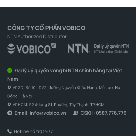
CÔNG TY CỔ PHẦN VOBICO
NTN Authorized Distributor
Đại lý uỷ quyền vòng bi NTN chính hãng tại Việt
Nam
VPGD: Số 10 - DV2, đường Nguyễn Khắc Hạnh, Mỗ Lao, Hà
Đông, Hà Nôi
VP.HCM: 82 đường S1, Phường Tây Thạnh, TP.HCM
Email:
info@vobico.vn
CSKH: 0587.776.776
Hotline hỗ trợ 24/7