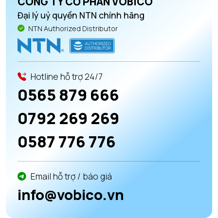
CÔNG TY CỔ PHẦN VOBICO
Đại lý uỷ quyền NTN chính hãng
NTN Authorized Distributor
Hotline hỗ trợ 24/7
0565 879 666
0792 269 269
0587 776 776
Email hỗ trợ / báo giá
info@vobico.vn