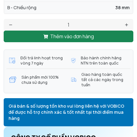
B - Chiều rộng
38 mm
Thêm vào đơn hàng
Đổi trả linh hoạt trong
Bảo hành chính hãng
vòng 7 ngày
NTN trên toàn quốc
Giao hàng toàn quốc
Sản phẩm mới 100%
tất cả các ngày trong
chưa sử dụng
tuần
Giá bán & số lượng tồn kho vui lòng liên hệ với VOBICO
để được hỗ trợ chính xác & tốt nhất tại thời điểm mua
hàng