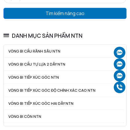
Tmin - Nhiệt độ hoạt động tối thiểu
-20 °C
Tìm kiếm nâng cao
Tmax - Nhiệt độ hoạt động tối đa
110 °C
GIỚI HẠN
DANH MỤC SẢN PHẨM NTN
da min - Đường kính vai tối thiểu IR
74 mm
VÒNG BI CẦU RÃNH SÂU NTN
Ch
da max - Đường kính vai tối đa IR
75,3 mm
Ch
VÒNG BI CẦU TỰ LỰA 2 DÃY NTN
db - Đường kính tối thiểu cho ống lót
0 mm
Ch
VÒNG BI TIẾP XÚC GÓC NTN
Da max - Đường kính vai tối đa OR
116,5 mm
Gọ
ra max - Bán kính góc lượn tối đa trục & vỏ
1,5 mm
VÒNG BI TIẾP XÚC GÓC ĐỘ CHÍNH XÁC CAO NTN
VÒNG BI TIẾP XÚC GÓC HAI DÃY NTN
VÒNG BI CÔN NTN
VÒNG BI TANG TRỐNG NTN