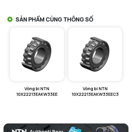
VÒNG BI TANG TRỐNG CHẶN TRỤC NTN
SẢN PHẨM CÙNG THÔNG SỐ
VÒNG BI ĐŨA TRỤ NTN
VÒNG BI KIM NTN
VÒNG BI CHẶN TRỤC NTN
VÒNG BI LĂN TRỤ ĐẨY NTN
GỐI ĐỠ NTN
Vòng bi NTN
Vòng bi NTN
GỐI ĐỠ 2 NỬA NTN
10X22213EAKW33EE
10X22213EAKW33EEC3
PHỤ KIỆN NTN
MÁY GIA NHIỆT NTN