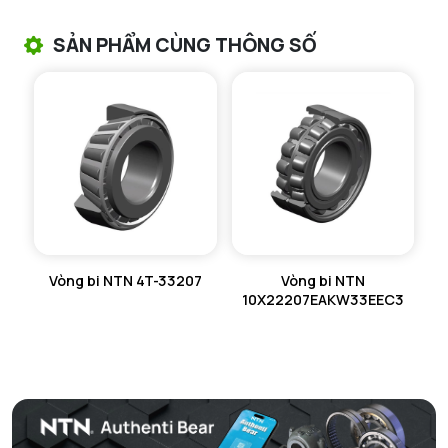
VÒNG BI TANG TRỐNG CHẶN TRỤC NTN
SẢN PHẨM CÙNG THÔNG SỐ
VÒNG BI ĐŨA TRỤ NTN
VÒNG BI KIM NTN
VÒNG BI CHẶN TRỤC NTN
VÒNG BI LĂN TRỤ ĐẨY NTN
GỐI ĐỠ NTN
Vòng bi NTN 4T-33207
Vòng bi NTN
GỐI ĐỠ 2 NỬA NTN
10X22207EAKW33EEC3
PHỤ KIỆN NTN
MÁY GIA NHIỆT NTN