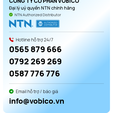
CÔNG TY CỔ PHẦN VOBICO
Đại lý uỷ quyền NTN chính hãng
NTN Authorized Distributor
Hotline hỗ trợ 24/7
0565 879 666
0792 269 269
0587 776 776
Email hỗ trợ / báo giá
info@vobico.vn