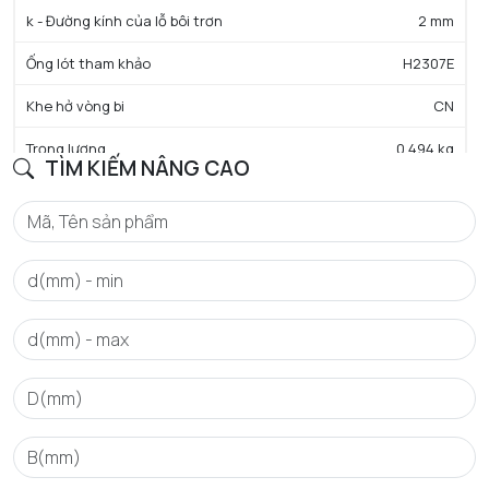
k - Đường kính của lỗ bôi trơn
2 mm
Ống lót tham khảo
H2307E
Khe hở vòng bi
CN
Trọng lượng
0,494 kg
TÌM KIẾM NÂNG CAO
HIỆU SUẤT SẢN PHẨM
C - Tải trọng động cơ bản danh định
100 kN
C0 - Tải trọng tĩnh cơ bản danh định
92 kN
Cu - Giới hạn tải trọng mỏi
11,2 kN
e - Trị số giới hạn
0.31
Y0 - Hệ số tải trọng trục tĩnh
2.16
Y1 - Hệ số tải trọng trục thấp hơn
2.21