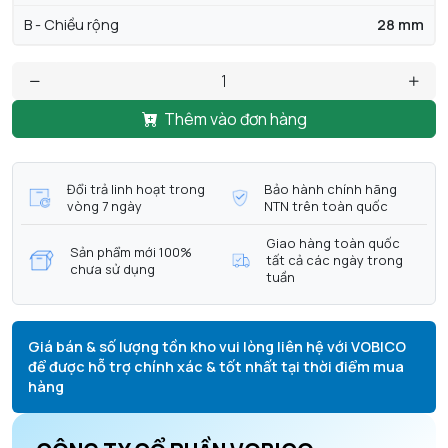
B - Chiều rộng
28 mm
Thêm vào đơn hàng
Đổi trả linh hoạt trong
Bảo hành chính hãng
vòng 7 ngày
NTN trên toàn quốc
Giao hàng toàn quốc
Sản phẩm mới 100%
tất cả các ngày trong
chưa sử dụng
tuần
Giá bán & số lượng tồn kho vui lòng liên hệ với VOBICO
để được hỗ trợ chính xác & tốt nhất tại thời điểm mua
hàng