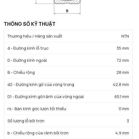
THÔNG SỐ KỸ THUẬT
Thương hiệu / Hãng sản xuất
NTN
d - Đường kính lỗ trục
35 mm
D - Đường kính ngoài
72 mm
B - Chiều rộng
28 mm
d2 - Đường kính gờ của vòng trong
42,8 mm
D1 - Đường kính gờ/rãnh của vòng ngoài
65,1 mm
rs - Bán kính góc lượn tối thiểu
1,1 mm
Số lượng lỗ bôi trơn
3
b - Chiều rộng của rãnh bôi trơn
4,9 mm