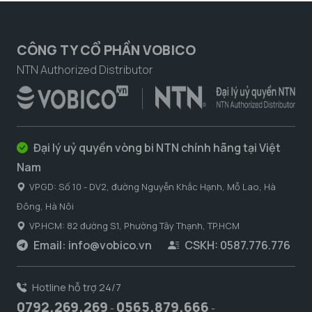
CÔNG TY CỔ PHẦN VOBICO
NTN Authorized Distributor
Đại lý uỷ quyền vòng bi NTN chính hãng tại Việt
Nam
VPGD: Số 10 - DV2, đường Nguyễn Khắc Hạnh, Mỗ Lao, Hà
Đông, Hà Nôi
VP.HCM: 82 đường S1, Phường Tây Thạnh, TP.HCM
Email:
info@vobico.vn
CSKH: 0587.776.776
Hotline hỗ trợ 24/7
0792.269.269
0565.879.666
-
-