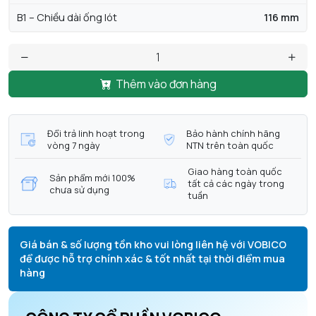
B1 – Chiều dài ống lót
116 mm
Thêm vào đơn hàng
Đổi trả linh hoạt trong
Bảo hành chính hãng
vòng 7 ngày
NTN trên toàn quốc
Giao hàng toàn quốc
Sản phẩm mới 100%
tất cả các ngày trong
chưa sử dụng
tuần
Giá bán & số lượng tồn kho vui lòng liên hệ với VOBICO
để được hỗ trợ chính xác & tốt nhất tại thời điểm mua
hàng