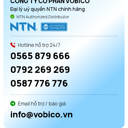
CÔNG TY CỔ PHẦN VOBICO
Đại lý uỷ quyền NTN chính hãng
NTN Authorized Distributor
Hotline hỗ trợ 24/7
0565 879 666
0792 269 269
0587 776 776
Email hỗ trợ / báo giá
info@vobico.vn