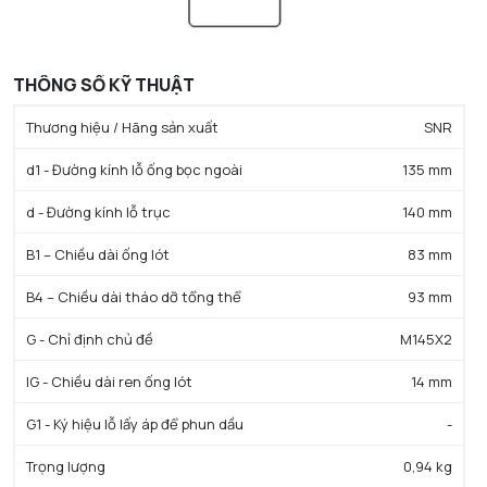
THÔNG SỐ KỸ THUẬT
Thương hiệu / Hãng sản xuất
SNR
d1 - Đường kính lỗ ống bọc ngoài
135 mm
d - Đường kính lỗ trục
140 mm
B1 – Chiều dài ống lót
83 mm
B4 – Chiều dài tháo dỡ tổng thể
93 mm
G - Chỉ định chủ đề
M145X2
lG - Chiều dài ren ống lót
14 mm
G1 - Ký hiệu lỗ lấy áp để phun dầu
-
Trọng lượng
0,94 kg