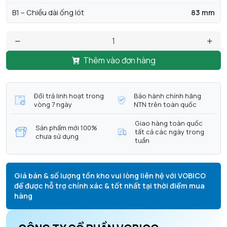
B1 – Chiều dài ống lót
83 mm
Thêm vào đơn hàng
Đổi trả linh hoạt trong
Bảo hành chính hãng
vòng 7 ngày
NTN trên toàn quốc
Giao hàng toàn quốc
Sản phẩm mới 100%
tất cả các ngày trong
chưa sử dụng
tuần
Giá bán & số lượng tồn kho vui lòng liên hệ với VOBICO
để được hỗ trợ chính xác & tốt nhất tại thời điểm mua
hàng