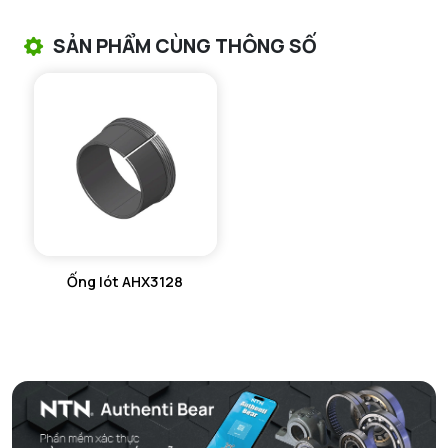
VÒNG BI TANG TRỐNG CHẶN TRỤC NTN
SẢN PHẨM CÙNG THÔNG SỐ
VÒNG BI ĐŨA TRỤ NTN
VÒNG BI KIM NTN
VÒNG BI CHẶN TRỤC NTN
VÒNG BI LĂN TRỤ ĐẨY NTN
GỐI ĐỠ NTN
Ống lót AHX3128
GỐI ĐỠ 2 NỬA NTN
PHỤ KIỆN NTN
MÁY GIA NHIỆT NTN