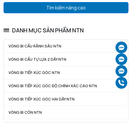
Tìm kiếm nâng cao
DANH MỤC SẢN PHẨM NTN
VÒNG BI CẦU RÃNH SÂU NTN
Ch
Ch
VÒNG BI CẦU TỰ LỰA 2 DÃY NTN
Ch
VÒNG BI TIẾP XÚC GÓC NTN
Gọ
VÒNG BI TIẾP XÚC GÓC ĐỘ CHÍNH XÁC CAO NTN
VÒNG BI TIẾP XÚC GÓC HAI DÃY NTN
VÒNG BI CÔN NTN
VÒNG BI TANG TRỐNG NTN