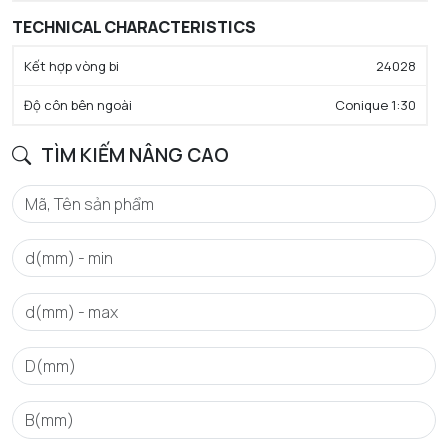
TECHNICAL CHARACTERISTICS
Kết hợp vòng bi
24028
Độ côn bên ngoài
Conique 1:30
CROSS SELLING
TÌM KIẾM NÂNG CAO
Ký hiệu của đai ốc liên quan
KM29
Chỉ định thiết bị chặn liên quan
MB26
Ký hiệu của đai ốc
KM26
Chỉ định đai ốc thủy lực liên quan
HMV29 EBF