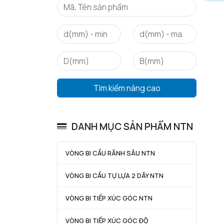
Tìm kiếm nâng cao
DANH MỤC SẢN PHẨM NTN
VÒNG BI CẦU RÃNH SÂU NTN
VÒNG BI CẦU TỰ LỰA 2 DÃY NTN
VÒNG BI TIẾP XÚC GÓC NTN
VÒNG BI TIẾP XÚC GÓC ĐỘ