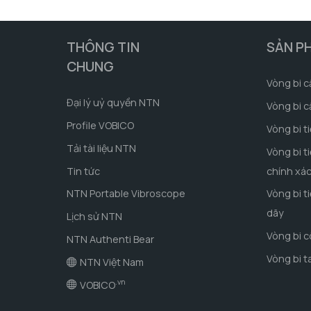
THÔNG TIN
SẢN P
CHUNG
Vòng bi c
Đại lý uỷ quyền NTN
Vòng bi c
Profile VOBICO
Vòng bi t
Tải tài liệu NTN
Vòng bi t
Tin tức
chính xá
NTN Portable Vibroscope
Vòng bi t
dãy
Lịch sử NTN
Vòng bi 
NTN Authenti Bear
Vòng bi t
NTN Việt Nam
.vn
VOBICO