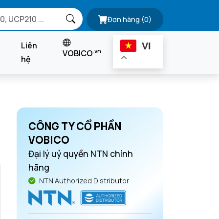
Đơn hàng
(0)
Liên
VI
.vn
VOBICO
hệ
CÔNG TY CỔ PHẦN
VOBICO
Đại lý uỷ quyền NTN chính
hãng
NTN Authorized Distributor