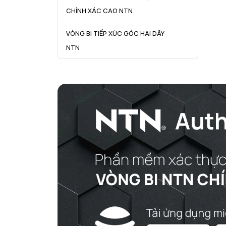
CHÍNH XÁC CAO NTN
VÒNG BI TIẾP XÚC GÓC HAI DÃY
NTN
VÒNG BI CÔN NTN
VÒNG BI TANG TRỐNG NTN
VÒNG BI TANG TRỐNG CHẶN
TRỤC NTN
VÒNG BI ĐŨA TRỤ NTN
VÒNG BI KIM NTN
VÒNG BI CHẶN TRỤC NTN
VÒNG BI LĂN TRỤ ĐẨY NTN