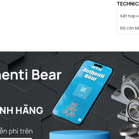
TECHNIC
Kết hợp v
Độ côn b
CROSS S
Ký hiệu c
Chỉ định t
Ký hiệu c
Chỉ định 