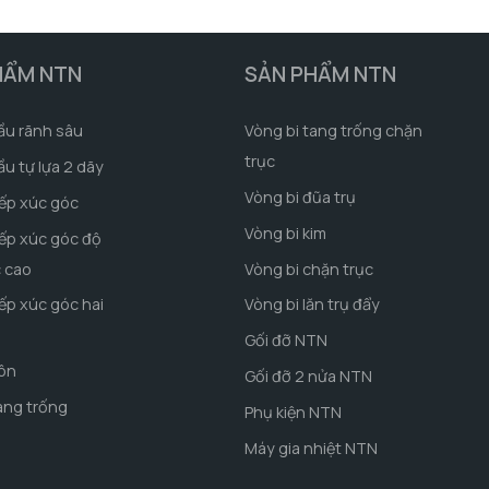
HẨM NTN
SẢN PHẨM NTN
ầu rãnh sâu
Vòng bi tang trống chặn
trục
ầu tự lựa 2 dãy
Vòng bi đũa trụ
iếp xúc góc
Vòng bi kim
iếp xúc góc độ
c cao
Vòng bi chặn trục
iếp xúc góc hai
Vòng bi lăn trụ đẩy
Gối đỡ NTN
côn
Gối đỡ 2 nửa NTN
ang trống
Phụ kiện NTN
Máy gia nhiệt NTN