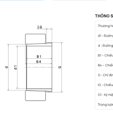
THÔNG S
Thương hi
d1 - Đườn
d - Đường 
B1 – Chiều
B4 – Chiề
G - Chỉ đ
lG - Chiều
G1 - Ký hi
Trọng lượ