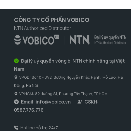
CÔNG TY CỔ PHẦN VOBICO
NTN Authorized Distributor
Đại lý uỷ quyền vòng bi NTN chính hãng tại Việt
Nam
VPGD: Số 10 - DV2, đường Nguyễn Khắc Hạnh, Mỗ Lao, Hà
Đông, Hà Nôi
VP.HCM: 82 đường S1, Phường Tây Thạnh, TP.HCM
Email:
info@vobico.vn
CSKH:
0587.776.776
Hotline hỗ trợ 24/7