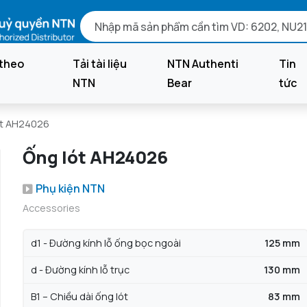
theo
Tải tài liệu
NTN Authenti
Tin
NTN
Bear
tức
ót AH24026
Ống lót AH24026
Phụ kiện NTN
Accessories
d1 - Đường kính lỗ ống bọc ngoài
125 mm
d - Đường kính lỗ trục
130 mm
B1 – Chiều dài ống lót
83 mm