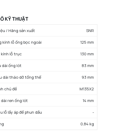
Ố KỸ THUẬT
ệu / Hãng sản xuất
SNR
g kính lỗ ống bọc ngoài
125 mm
kính lỗ trục
130 mm
 dài ống lót
83 mm
u dài tháo dỡ tổng thể
93 mm
ịnh chủ đề
M135X2
 dài ren ống lót
14 mm
ệu lỗ lấy áp để phun dầu
-
ng
0,84 kg