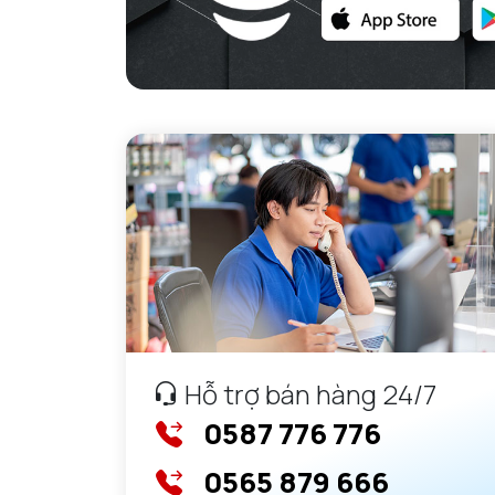
GỐI ĐỠ NTN
GỐI ĐỠ 2 NỬA NTN
PHỤ KIỆN NTN
MÁY GIA NHIỆT NTN
Hỗ trợ bán hàng 24/7
0587 776 776
0565 879 666