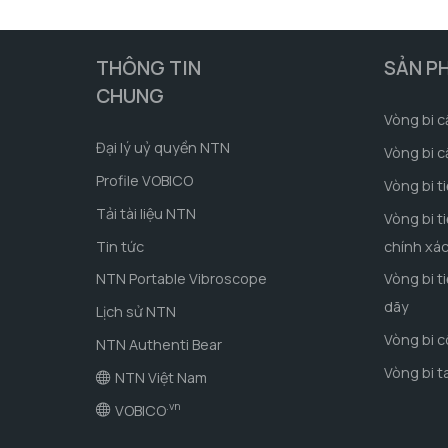
THÔNG TIN
SẢN P
CHUNG
Vòng bi c
Đại lý uỷ quyền NTN
Vòng bi c
Profile VOBICO
Vòng bi t
Tải tài liệu NTN
Vòng bi t
Tin tức
chính xá
NTN Portable Vibroscope
Vòng bi t
dãy
Lịch sử NTN
Vòng bi 
NTN Authenti Bear
Vòng bi t
NTN Việt Nam
.vn
VOBICO