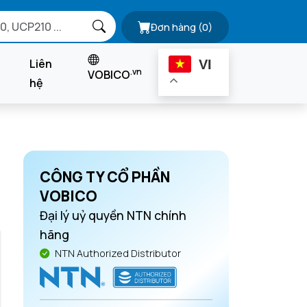
Đơn hàng
(0)
Liên
VI
.vn
VOBICO
hệ
CÔNG TY CỔ PHẦN
VOBICO
Đại lý uỷ quyền NTN chính
hãng
NTN Authorized Distributor