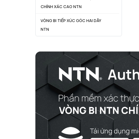
CHÍNH XÁC CAO NTN
VÒNG BI TIẾP XÚC GÓC HAI DÃY
NTN
VÒNG BI CÔN NTN
VÒNG BI TANG TRỐNG NTN
VÒNG BI TANG TRỐNG CHẶN
TRỤC NTN
VÒNG BI ĐŨA TRỤ NTN
VÒNG BI KIM NTN
VÒNG BI CHẶN TRỤC NTN
VÒNG BI LĂN TRỤ ĐẨY NTN