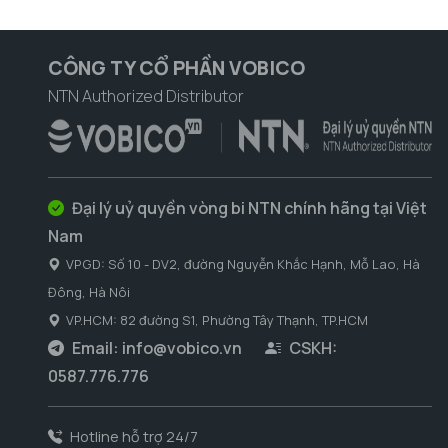
CÔNG TY CỔ PHẦN VOBICO
NTN Authorized Distributor
Đại lý uỷ quyền vòng bi NTN chính hãng tại Việt
Nam
VPGD: Số 10 - DV2, đường Nguyễn Khắc Hạnh, Mỗ Lao, Hà
Đông, Hà Nôi
VP.HCM: 82 đường S1, Phường Tây Thạnh, TP.HCM
Email:
info@vobico.vn
CSKH:
0587.776.776
Hotline hỗ trợ 24/7