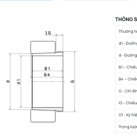
THÔNG S
Thương hi
d1 - Đườn
d - Đường 
B1 – Chiều
B4 – Chiề
G - Chỉ đ
lG - Chiều
G1 - Ký hi
Trọng lượ