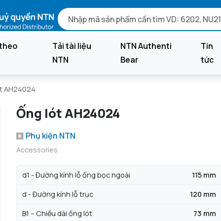
theo
Tải tài liệu
NTN Authenti
Tin
NTN
Bear
tức
ót AH24024
Ống lót AH24024
Phụ kiện NTN
Accessories
d1 - Đường kính lỗ ống bọc ngoài
115 mm
d - Đường kính lỗ trục
120 mm
B1 – Chiều dài ống lót
73 mm