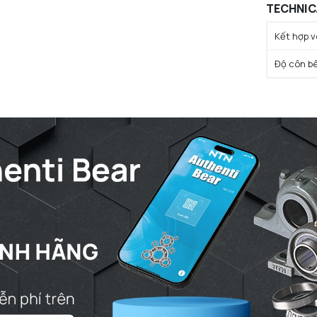
TECHNIC
Kết hợp v
Độ côn b
CROSS S
Ký hiệu c
Chỉ định t
Ký hiệu c
Chỉ định 