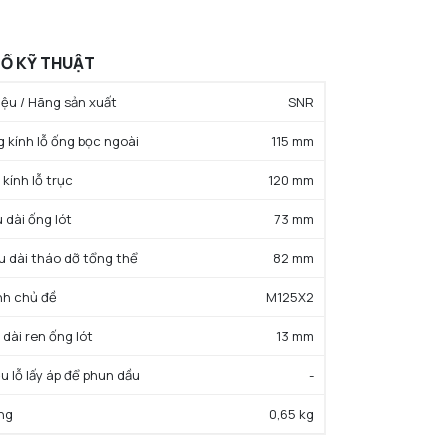
Ố KỸ THUẬT
ệu / Hãng sản xuất
SNR
g kính lỗ ống bọc ngoài
115 mm
kính lỗ trục
120 mm
 dài ống lót
73 mm
u dài tháo dỡ tổng thể
82 mm
ịnh chủ đề
M125X2
 dài ren ống lót
13 mm
ệu lỗ lấy áp để phun dầu
-
ng
0,65 kg