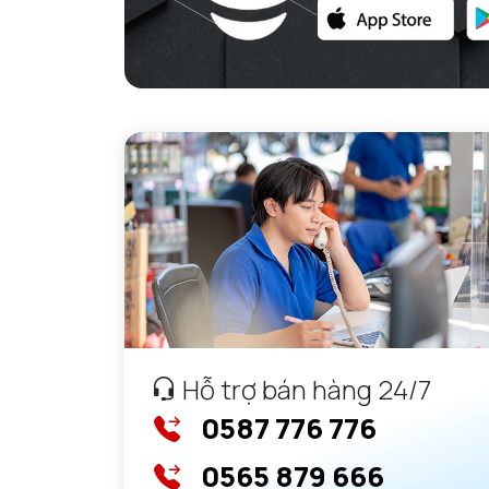
GỐI ĐỠ NTN
GỐI ĐỠ 2 NỬA NTN
PHỤ KIỆN NTN
MÁY GIA NHIỆT NTN
Hỗ trợ bán hàng 24/7
0587 776 776
0565 879 666