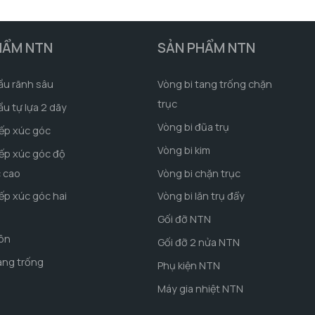
HẨM NTN
SẢN PHẨM NTN
ầu rãnh sâu
Vòng bi tang trống chặn
trục
ầu tự lựa 2 dãy
Vòng bi đũa trụ
iếp xúc góc
Vòng bi kim
iếp xúc góc độ
c cao
Vòng bi chặn trục
iếp xúc góc hai
Vòng bi lăn trụ đẩy
Gối đỡ NTN
côn
Gối đỡ 2 nửa NTN
ang trống
Phụ kiện NTN
Máy gia nhiệt NTN