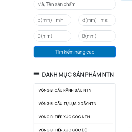
Tìm kiếm nâng cao
DANH MỤC SẢN PHẨM NTN
VÒNG BI CẦU RÃNH SÂU NTN
VÒNG BI CẦU TỰ LỰA 2 DÃY NTN
VÒNG BI TIẾP XÚC GÓC NTN
VÒNG BI TIẾP XÚC GÓC ĐỘ