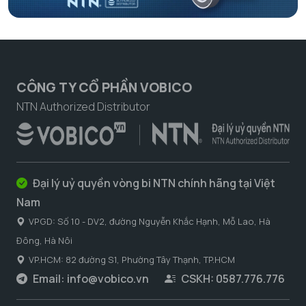
CÔNG TY CỔ PHẦN VOBICO
NTN Authorized Distributor
Đại lý uỷ quyền vòng bi NTN chính hãng tại Việt
Nam
VPGD: Số 10 - DV2, đường Nguyễn Khắc Hạnh, Mỗ Lao, Hà
Đông, Hà Nôi
VP.HCM: 82 đường S1, Phường Tây Thạnh, TP.HCM
Email:
info@vobico.vn
CSKH: 0587.776.776