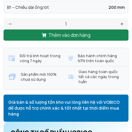
B1 – Chiều dài ống lót
200 mm
Thêm vào đơn hàng
Đổi trả linh hoạt trong
Bảo hành chính hãng
vòng 7 ngày
NTN trên toàn quốc
Giao hàng toàn quốc
Sản phẩm mới 100%
tất cả các ngày trong
chưa sử dụng
tuần
Giá bán & số lượng tồn kho vui lòng liên hệ với VOBICO
để được hỗ trợ chính xác & tốt nhất tại thời điểm mua
hàng