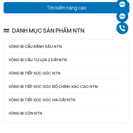
Ch
Tìm kiếm nâng cao
Ch
Gọ
DANH MỤC SẢN PHẨM NTN
VÒNG BI CẦU RÃNH SÂU NTN
VÒNG BI CẦU TỰ LỰA 2 DÃY NTN
VÒNG BI TIẾP XÚC GÓC NTN
VÒNG BI TIẾP XÚC GÓC ĐỘ CHÍNH XÁC CAO NTN
VÒNG BI TIẾP XÚC GÓC HAI DÃY NTN
VÒNG BI CÔN NTN
VÒNG BI TANG TRỐNG NTN