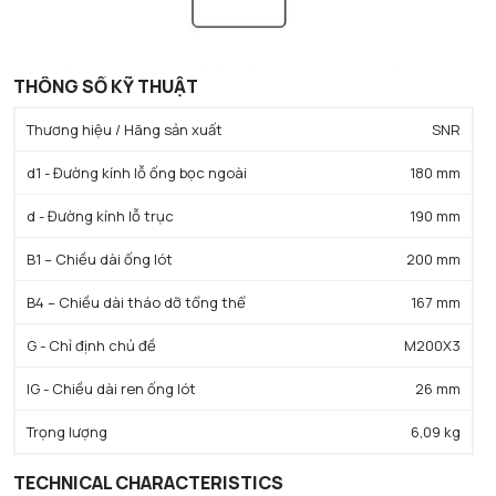
THÔNG SỐ KỸ THUẬT
Thương hiệu / Hãng sản xuất
SNR
d1 - Đường kính lỗ ống bọc ngoài
180 mm
d - Đường kính lỗ trục
190 mm
B1 – Chiều dài ống lót
200 mm
B4 – Chiều dài tháo dỡ tổng thể
167 mm
G - Chỉ định chủ đề
M200X3
lG - Chiều dài ren ống lót
26 mm
Trọng lượng
6,09 kg
TECHNICAL CHARACTERISTICS