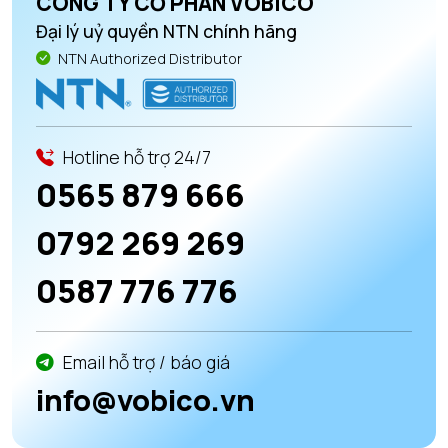
CÔNG TY CỔ PHẦN VOBICO
Đại lý uỷ quyền NTN chính hãng
NTN Authorized Distributor
Hotline hỗ trợ 24/7
0565 879 666
0792 269 269
0587 776 776
Email hỗ trợ / báo giá
info@vobico.vn