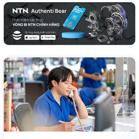
VÒNG BI TANG TRỐNG CHẶN TRỤC NTN
VÒNG BI ĐŨA TRỤ NTN
VÒNG BI KIM NTN
VÒNG BI CHẶN TRỤC NTN
VÒNG BI LĂN TRỤ ĐẨY NTN
GỐI ĐỠ NTN
GỐI ĐỠ 2 NỬA NTN
PHỤ KIỆN NTN
MÁY GIA NHIỆT NTN