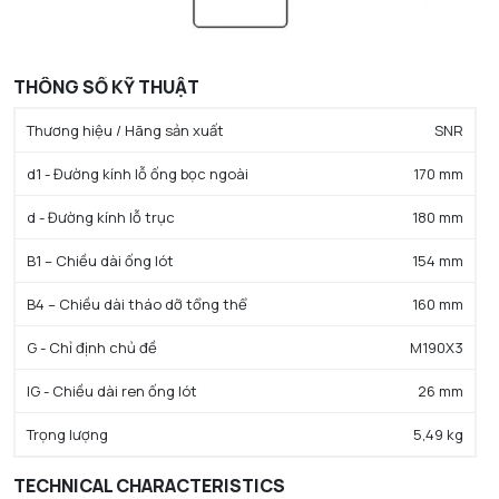
THÔNG SỐ KỸ THUẬT
Thương hiệu / Hãng sản xuất
SNR
d1 - Đường kính lỗ ống bọc ngoài
170 mm
d - Đường kính lỗ trục
180 mm
B1 – Chiều dài ống lót
154 mm
B4 – Chiều dài tháo dỡ tổng thể
160 mm
G - Chỉ định chủ đề
M190X3
lG - Chiều dài ren ống lót
26 mm
Trọng lượng
5,49 kg
TECHNICAL CHARACTERISTICS