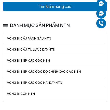
Ch
Tìm kiếm nâng cao
Ch
Gọ
DANH MỤC SẢN PHẨM NTN
VÒNG BI CẦU RÃNH SÂU NTN
VÒNG BI CẦU TỰ LỰA 2 DÃY NTN
VÒNG BI TIẾP XÚC GÓC NTN
VÒNG BI TIẾP XÚC GÓC ĐỘ CHÍNH XÁC CAO NTN
VÒNG BI TIẾP XÚC GÓC HAI DÃY NTN
VÒNG BI CÔN NTN
VÒNG BI TANG TRỐNG NTN