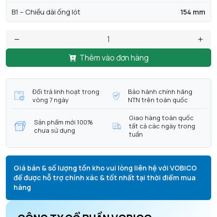
B1 – Chiều dài ống lót
154 mm
Thêm vào đơn hàng
Đổi trả linh hoạt trong
Bảo hành chính hãng
vòng 7 ngày
NTN trên toàn quốc
Giao hàng toàn quốc
Sản phẩm mới 100%
tất cả các ngày trong
chưa sử dụng
tuần
Giá bán & số lượng tồn kho vui lòng liên hệ với VOBICO
để được hỗ trợ chính xác & tốt nhất tại thời điểm mua
hàng