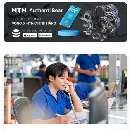
VÒNG BI TANG TRỐNG CHẶN TRỤC NTN
VÒNG BI ĐŨA TRỤ NTN
VÒNG BI KIM NTN
VÒNG BI CHẶN TRỤC NTN
VÒNG BI LĂN TRỤ ĐẨY NTN
GỐI ĐỠ NTN
GỐI ĐỠ 2 NỬA NTN
PHỤ KIỆN NTN
MÁY GIA NHIỆT NTN