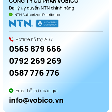
CÔNG TY CỔ PHẦN VOBICO
Đại lý uỷ quyền NTN chính hãng
NTN Authorized Distributor
Hotline hỗ trợ 24/7
0565 879 666
0792 269 269
0587 776 776
Email hỗ trợ / báo giá
info@vobico.vn