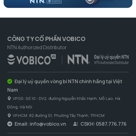
CÔNG TY CỔ PHẦN VOBICO
NTN Authorized Distributor
Đại lý uỷ quyền vòng bi NTN chính hãng tại Việt
Nam
VPGD: Số 10 - DV2, đường Nguyễn Khắc Hạnh, Mỗ Lao, Hà
Đông, Hà Nôi
VP.HCM: 82 đường S1, Phường Tây Thạnh, TP.HCM
Email:
info@vobico.vn
CSKH: 0587.776.776