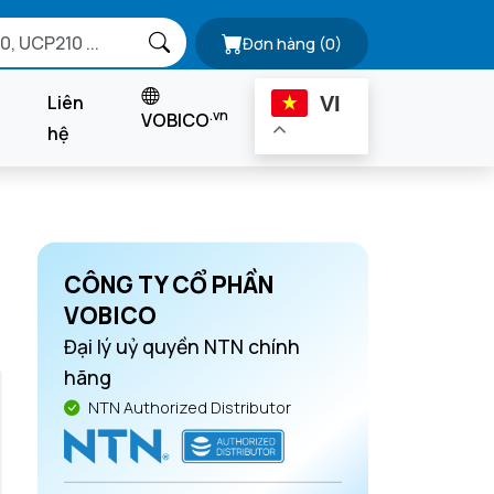
Đơn hàng
(0)
Liên
VI
.vn
VOBICO
hệ
CÔNG TY CỔ PHẦN
VOBICO
Đại lý uỷ quyền NTN chính
hãng
NTN Authorized Distributor