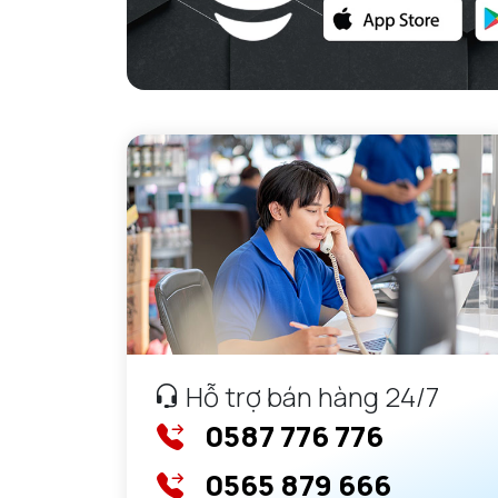
GỐI ĐỠ NTN
GỐI ĐỠ 2 NỬA NTN
PHỤ KIỆN NTN
MÁY GIA NHIỆT NTN
Hỗ trợ bán hàng 24/7
0587 776 776
0565 879 666