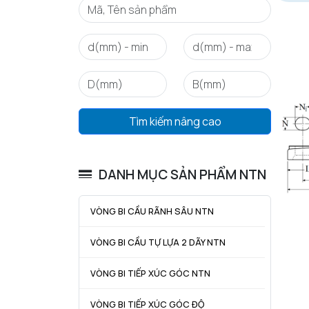
Tìm kiếm nâng cao
DANH MỤC SẢN PHẨM NTN
VÒNG BI CẦU RÃNH SÂU NTN
VÒNG BI CẦU TỰ LỰA 2 DÃY NTN
VÒNG BI TIẾP XÚC GÓC NTN
VÒNG BI TIẾP XÚC GÓC ĐỘ