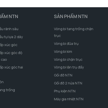
HẨM NTN
SẢN PHẨM NTN
ầu rãnh sâu
Vòng bi tang trống chặn
trục
ầu tự lựa 2 dãy
Vòng bi đũa trụ
iếp xúc góc
Vòng bi kim
iếp xúc góc độ
c cao
Vòng bi chặn trục
iếp xúc góc hai
Vòng bi lăn trụ đẩy
Gối đỡ NTN
côn
Gối đỡ 2 nửa NTN
ang trống
Phụ kiện NTN
Máy gia nhiệt NTN