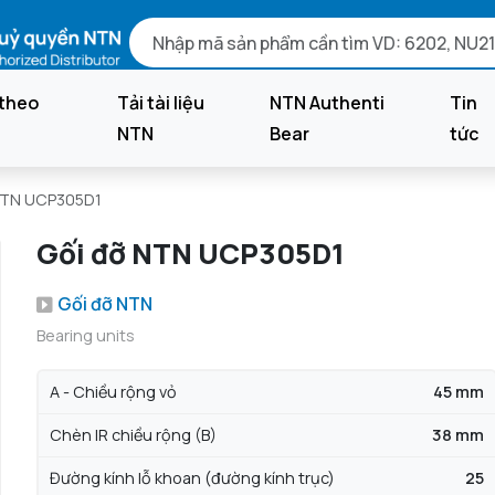
theo
Tải tài liệu
NTN Authenti
Tin
NTN
Bear
tức
NTN UCP305D1
Gối đỡ NTN UCP305D1
Gối đỡ NTN
Bearing units
A - Chiều rộng vỏ
45 mm
Chèn IR chiều rộng (B)
38 mm
Đường kính lỗ khoan (đường kính trục)
25