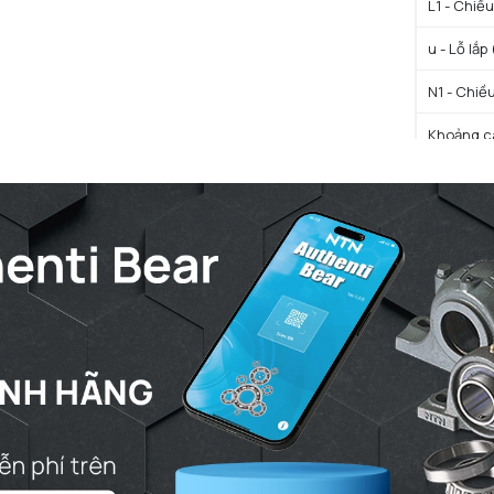
L1 - Chiề
u - Lỗ lắp
N1 - Chiều
Khoảng cá
Kích thước
TÍNH NĂ
Trọng lượ