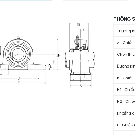
THÔNG S
Thương hi
A - Chiều
Chèn IR c
Đường kín
h - Chiều
H1 - Chiề
H2 - Chiề
Khoảng cá
L - Chiều 