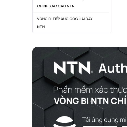
CHÍNH XÁC CAO NTN
VÒNG BI TIẾP XÚC GÓC HAI DÃY
NTN
VÒNG BI CÔN NTN
VÒNG BI TANG TRỐNG NTN
VÒNG BI TANG TRỐNG CHẶN
TRỤC NTN
VÒNG BI ĐŨA TRỤ NTN
VÒNG BI KIM NTN
VÒNG BI CHẶN TRỤC NTN
VÒNG BI LĂN TRỤ ĐẨY NTN