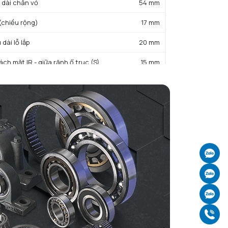
u dài chân vỏ
54 mm
 (chiều rộng)
17 mm
 dài lỗ lắp
20 mm
ch mặt IR - giữa rãnh ổ trục (S)
15 mm
 bu lông lắp (-)
14 mm
NG KHÁC
ng
1,4 kg
Ch
Ch
Ch
Gọ