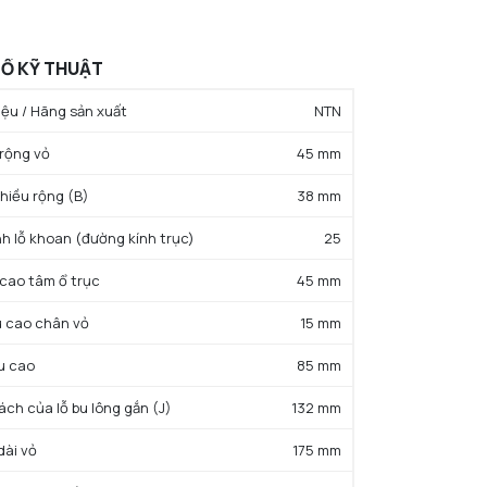
Ố KỸ THUẬT
ệu / Hãng sản xuất
NTN
 rộng vỏ
45 mm
hiều rộng (B)
38 mm
h lỗ khoan (đường kính trục)
25
 cao tâm ổ trục
45 mm
u cao chân vỏ
15 mm
u cao
85 mm
ch của lỗ bu lông gắn (J)
132 mm
dài vỏ
175 mm