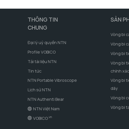
THÔNG TIN
SẢN P
CHUNG
Vòng bi c
Đại lý uỷ quyền NTN
Vòng bi c
Profile VOBICO
Vòng bi t
Tải tài liệu NTN
Vòng bi t
Tin tức
chính xá
NTN Portable Vibroscope
Vòng bi t
dãy
Lịch sử NTN
Vòng bi 
NTN Authenti Bear
Vòng bi t
NTN Việt Nam
.vn
VOBICO