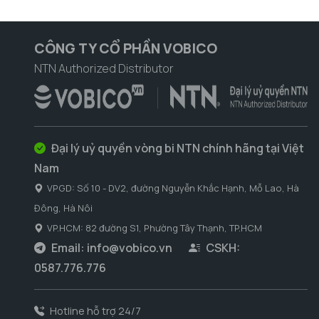
CÔNG TY CỔ PHẦN VOBICO
NTN Authorized Distributor
Đại lý uỷ quyền vòng bi NTN chính hãng tại Việt
Nam
VPGD: Số 10 - DV2, đường Nguyễn Khắc Hạnh, Mỗ Lao, Hà
Đông, Hà Nôi
VP.HCM: 82 đường S1, Phường Tây Thạnh, TP.HCM
Email:
info@vobico.vn
CSKH:
0587.776.776
Hotline hỗ trợ 24/7