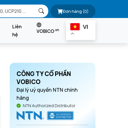
Đơn hàng
(0)
Liên
VI
.vn
VOBICO
hệ
CÔNG TY CỔ PHẦN
VOBICO
Đại lý uỷ quyền NTN chính
hãng
NTN Authorized Distributor