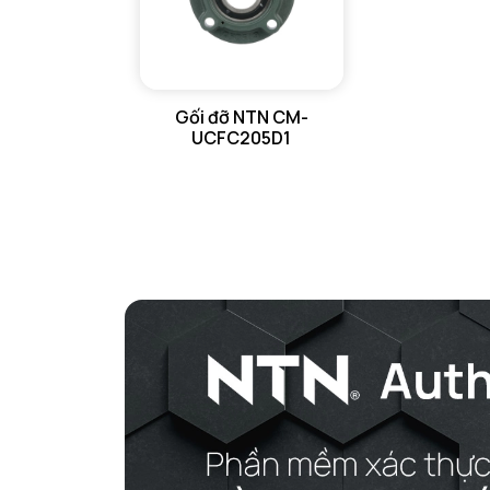
VÒNG BI CHẶN TRỤC NTN
VÒNG BI LĂN TRỤ ĐẨY NTN
Gối đỡ NTN CM-
GỐI ĐỠ NTN
UCFC205D1
GỐI ĐỠ 2 NỬA NTN
PHỤ KIỆN NTN
MÁY GIA NHIỆT NTN