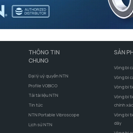
THÔNG TIN
SẢN P
CHUNG
Vòng bi c
Đại lý uỷ quyền NTN
Vòng bi c
Profile VOBICO
Vòng bi t
Tải tài liệu NTN
Vòng bi t
Tin tức
chính xá
NTN Portable Vibroscope
Vòng bi t
dãy
Lịch sử NTN
Vòng bi 