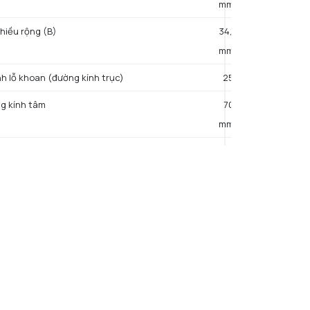
mm
hiều rộng (B)
34,1
mm
h lỗ khoan (đường kính trục)
25
g kính tâm
70
mm
h bước của lỗ bu lông gắn (J)
90
mm
ch của lỗ bu lông gắn (FC2, FCX, FCG2) (J1)
63,6
mm
 tổng thể (L)
115
mm
h lỗ bu lông gắn (N)
12
mm