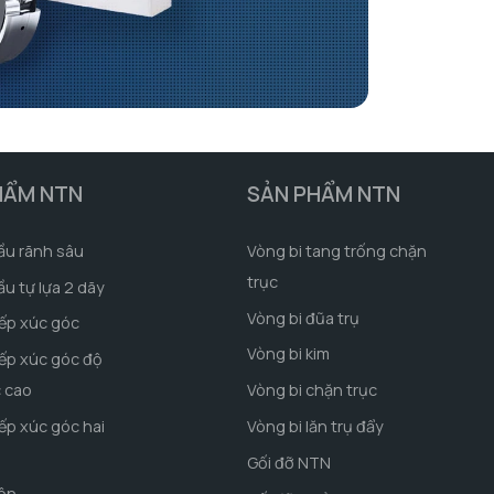
HẨM NTN
SẢN PHẨM NTN
ầu rãnh sâu
Vòng bi tang trống chặn
trục
ầu tự lựa 2 dãy
Vòng bi đũa trụ
iếp xúc góc
Vòng bi kim
iếp xúc góc độ
c cao
Vòng bi chặn trục
iếp xúc góc hai
Vòng bi lăn trụ đẩy
Gối đỡ NTN
côn