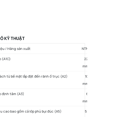
Ố KỸ THUẬT
ệu / Hãng sản xuất
NTN
o (A1C)
22
mm
ch từ bề mặt lắp đặt đến rãnh ổ trục (A2)
10
mm
 định tâm (A3)
6
mm
u cao bao gồm cả lớp phủ bụi đúc (A5)
51