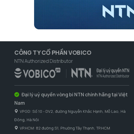
CÔNG TY CỔ PHẦN VOBICO
NTN Authorized Distributor
Đại lý uỷ quyền vòng bi NTN chính hãng tại Việt
Nam
VPGD: Số 10 - DV2, đường Nguyễn Khắc Hạnh, Mỗ Lao, Hà
Đông, Hà Nôi
VP.HCM: 82 đường S1, Phường Tây Thạnh, TP.HCM