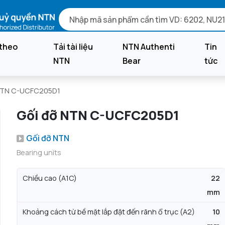
theo
Tải tài liệu
NTN Authenti
Tin
NTN
Bear
tức
NTN C-UCFC205D1
Gối đỡ NTN C-UCFC205D1
Gối đỡ NTN
Bearing units
Chiều cao (A1C)
22
mm
Khoảng cách từ bề mặt lắp đặt đến rãnh ổ trục (A2)
10