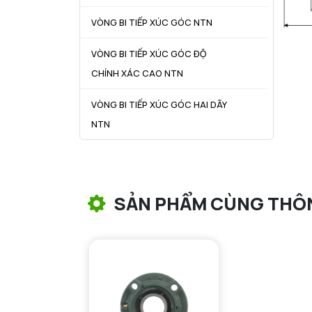
VÒNG BI TIẾP XÚC GÓC NTN
VÒNG BI TIẾP XÚC GÓC ĐỘ
CHÍNH XÁC CAO NTN
VÒNG BI TIẾP XÚC GÓC HAI DÃY
NTN
VÒNG BI CÔN NTN
VÒNG BI TANG TRỐNG NTN
SẢN PHẨM CÙNG THÔ
VÒNG BI TANG TRỐNG CHẶN
TRỤC NTN
VÒNG BI ĐŨA TRỤ NTN
VÒNG BI KIM NTN