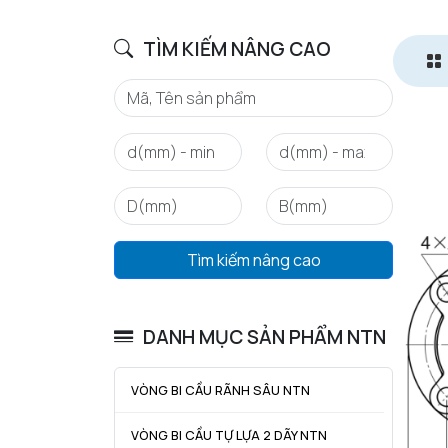
TÌM KIẾM NÂNG CAO
Tìm kiếm nâng cao
DANH MỤC SẢN PHẨM NTN
VÒNG BI CẦU RÃNH SÂU NTN
VÒNG BI CẦU TỰ LỰA 2 DÃY NTN