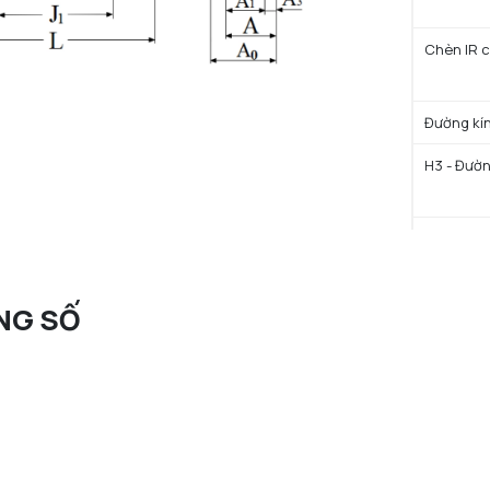
Chèn IR c
Đường kín
H3 - Đườn
Đường kín
NG SỐ
Khoảng cá
Chiều dài
Đường kín