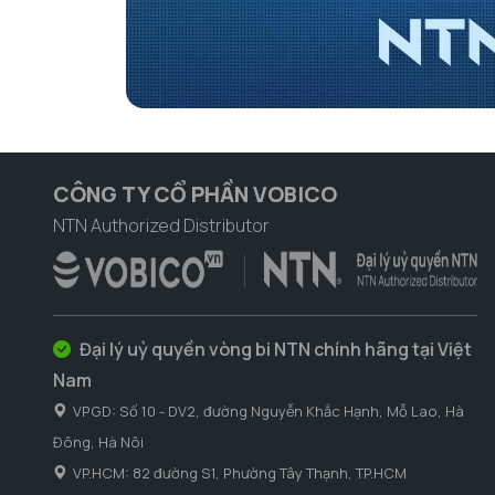
CÔNG TY CỔ PHẦN VOBICO
NTN Authorized Distributor
Đại lý uỷ quyền vòng bi NTN chính hãng tại Việt
Nam
VPGD: Số 10 - DV2, đường Nguyễn Khắc Hạnh, Mỗ Lao, Hà
Đông, Hà Nôi
VP.HCM: 82 đường S1, Phường Tây Thạnh, TP.HCM