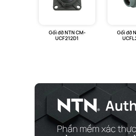
VÒNG BI CHẶN TRỤC NTN
VÒNG BI LĂN TRỤ ĐẨY NTN
Gối đỡ NTN CM-
Gối đỡ 
GỐI ĐỠ NTN
UCF212D1
UCFL
GỐI ĐỠ 2 NỬA NTN
PHỤ KIỆN NTN
MÁY GIA NHIỆT NTN