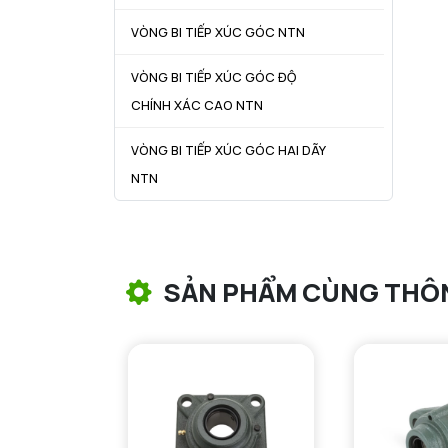
VÒNG BI TIẾP XÚC GÓC NTN
VÒNG BI TIẾP XÚC GÓC ĐỘ
CHÍNH XÁC CAO NTN
VÒNG BI TIẾP XÚC GÓC HAI DÃY
NTN
VÒNG BI CÔN NTN
VÒNG BI TANG TRỐNG NTN
SẢN PHẨM CÙNG THÔ
VÒNG BI TANG TRỐNG CHẶN
TRỤC NTN
VÒNG BI ĐŨA TRỤ NTN
VÒNG BI KIM NTN