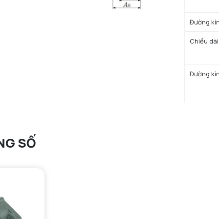
Đường kín
Chiều dài
Đường kín
Khoảng cá
NG SỐ
Khoảng cá
TÍNH NĂ
Trọng lượ