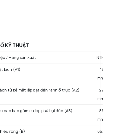
Ố KỸ THUẬT
ệu / Hãng sản xuất
NTN
t bích (A1)
18
mm
ch từ bề mặt lắp đặt đến rãnh ổ trục (A2)
29
mm
u cao bao gồm cả lớp phủ bụi đúc (A5)
86
mm
hiều rộng (B)
65,1