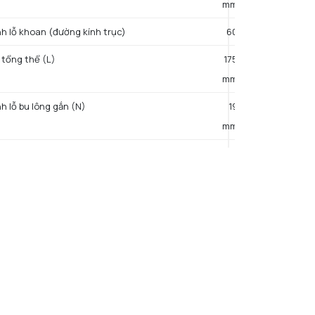
mm
h lỗ khoan (đường kính trục)
60
 tổng thể (L)
175
mm
h lỗ bu lông gắn (N)
19
mm
ch mặt IR - giữa rãnh ổ trục (S)
25,4
mm
ch giữa miếng chèn và nắp chống bụi đúc (t2)
12
mm
NG KHÁC
ng
4,8 kg