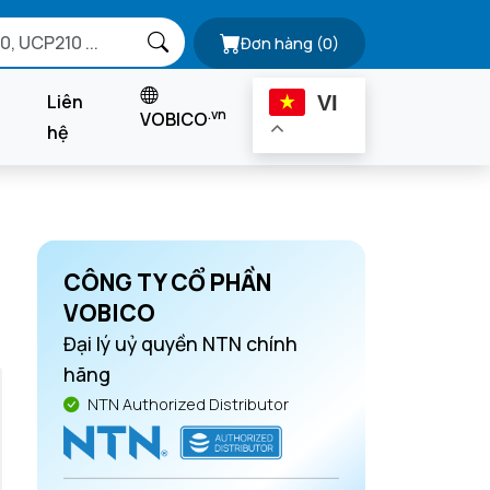
Đơn hàng
(0)
Liên
VI
.vn
VOBICO
hệ
CÔNG TY CỔ PHẦN
VOBICO
Đại lý uỷ quyền NTN chính
hãng
NTN Authorized Distributor