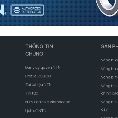
THÔNG TIN
SẢN P
CHUNG
Vòng bi c
Đại lý uỷ quyền NTN
Vòng bi c
Profile VOBICO
Vòng bi t
Tải tài liệu NTN
Vòng bi t
Tin tức
chính xá
NTN Portable Vibroscope
Vòng bi t
dãy
Lịch sử NTN
Vòng bi 