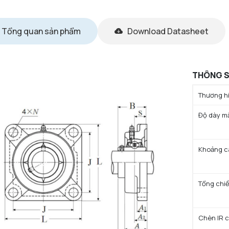
Tổng quan sản phẩm
Download Datasheet
THÔNG S
Thương hi
Độ dày mặ
Khoảng cá
Tổng chiề
Chèn IR c