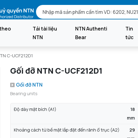
theo
Tải tài liệu
NTN Authenti
Tin
NTN
Bear
tức
NTN C-UCF212D1
Gối đỡ NTN C-UCF212D1
Gối đỡ NTN
Bearing units
Độ dày mặt bích (A1)
18
mm
Khoảng cách từ bề mặt lắp đặt đến rãnh ổ trục (A2)
29