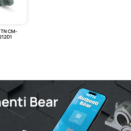
NTN CM-
212D1