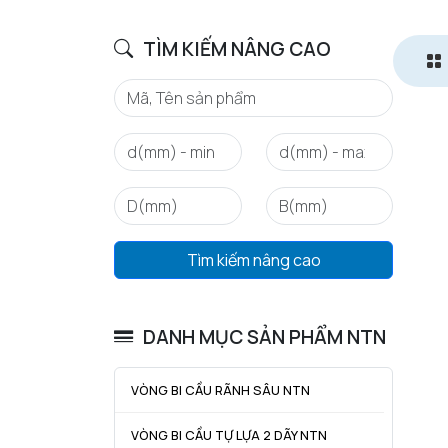
TÌM KIẾM NÂNG CAO
Tìm kiếm nâng cao
DANH MỤC SẢN PHẨM NTN
VÒNG BI CẦU RÃNH SÂU NTN
VÒNG BI CẦU TỰ LỰA 2 DÃY NTN