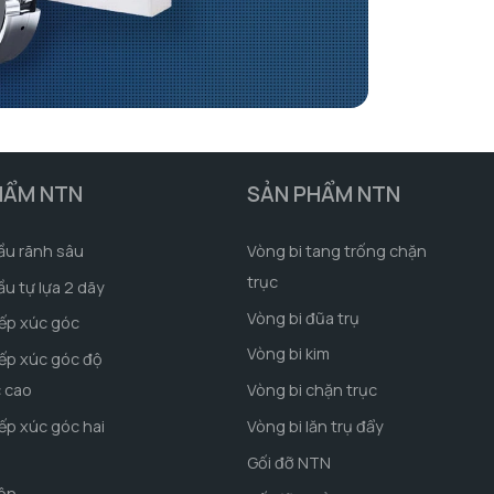
HẨM NTN
SẢN PHẨM NTN
ầu rãnh sâu
Vòng bi tang trống chặn
trục
ầu tự lựa 2 dãy
Vòng bi đũa trụ
iếp xúc góc
Vòng bi kim
iếp xúc góc độ
c cao
Vòng bi chặn trục
iếp xúc góc hai
Vòng bi lăn trụ đẩy
Gối đỡ NTN
côn