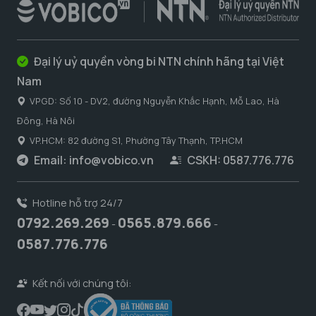
Đại lý uỷ quyền vòng bi NTN chính hãng tại Việt
Nam
VPGD: Số 10 - DV2, đường Nguyễn Khắc Hạnh, Mỗ Lao, Hà
Đông, Hà Nôi
VP.HCM: 82 đường S1, Phường Tây Thạnh, TP.HCM
Email:
info@vobico.vn
CSKH: 0587.776.776
Hotline hỗ trợ 24/7
0792.269.269
0565.879.666
-
-
0587.776.776
Kết nối với chúng tôi: