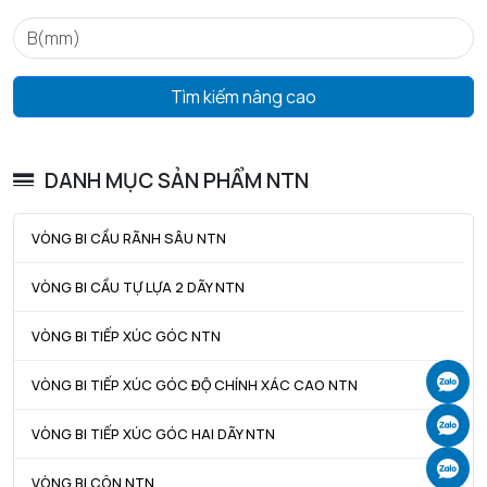
Tìm kiếm nâng cao
DANH MỤC SẢN PHẨM NTN
VÒNG BI CẦU RÃNH SÂU NTN
VÒNG BI CẦU TỰ LỰA 2 DÃY NTN
VÒNG BI TIẾP XÚC GÓC NTN
Ch
VÒNG BI TIẾP XÚC GÓC ĐỘ CHÍNH XÁC CAO NTN
Ch
VÒNG BI TIẾP XÚC GÓC HAI DÃY NTN
Ch
VÒNG BI CÔN NTN