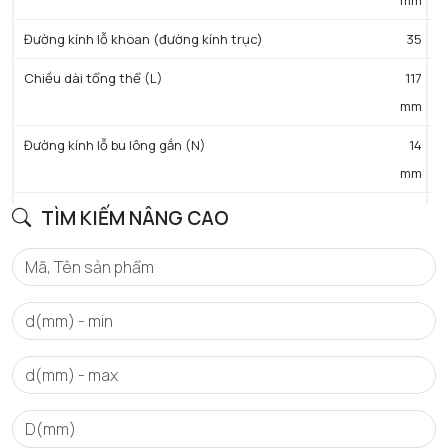
Đường kính lỗ khoan (đường kính trục)
35
Chiều dài tổng thể (L)
117
mm
Đường kính lỗ bu lông gắn (N)
14
mm
Khoảng cách mặt IR - giữa rãnh ổ trục (S)
17,5
TÌM KIẾM NÂNG CAO
mm
Khoảng cách giữa miếng chèn và nắp chống bụi đúc (t2)
10
mm
TÍNH NĂNG KHÁC
Trọng lượng
1,8 kg