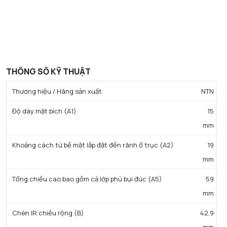
THÔNG SỐ KỸ THUẬT
Thương hiệu / Hãng sản xuất
NTN
Độ dày mặt bích (A1)
15
mm
Khoảng cách từ bề mặt lắp đặt đến rãnh ổ trục (A2)
19
mm
Tổng chiều cao bao gồm cả lớp phủ bụi đúc (A5)
59
mm
Chèn IR chiều rộng (B)
42,9
mm