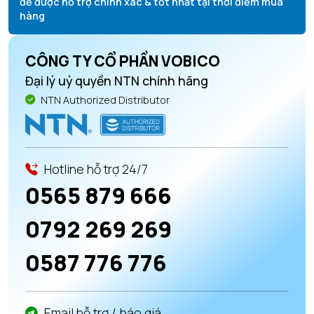
để được hỗ trợ chính xác & tốt nhất tại thời điểm mua
hàng
CÔNG TY CỔ PHẦN VOBICO
Đại lý uỷ quyền NTN chính hãng
NTN Authorized Distributor
Hotline hỗ trợ 24/7
0565 879 666
0792 269 269
0587 776 776
Email hỗ trợ / báo giá